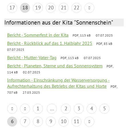
17
18
19
20
21
22
Informationen aus der Kita "Sonnenschein"
Bericht - Sommerfest in der Kita
PDF, 113 kB
07.07.2025
Bericht - Rückblick auf das 1. Halbjahr 2025
PDF, 85 kB
07.07.2025
Bericht - Mutter-Vater-Tag
PDF, 113 kB
07.07.2025
Bericht - Planeten, Sterne und das Sonnensystem
PDF,
114 kB
02.07.2025
Information - Einschränkung der Wasserversorgung -
Aufrechterhaltung des Betriebs der Kitas und Horte
PDF,
707 kB
27.03.2025
1
...
2
3
4
5
6
7
8
9
10
11