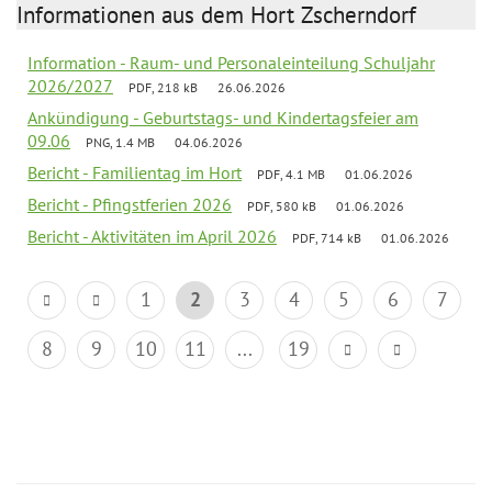
Informationen aus dem Hort Zscherndorf
Information - Raum- und Personaleinteilung Schuljahr
2026/2027
PDF, 218 kB
26.06.2026
Ankündigung - Geburtstags- und Kindertagsfeier am
09.06
PNG, 1.4 MB
04.06.2026
Bericht - Familientag im Hort
PDF, 4.1 MB
01.06.2026
Bericht - Pfingstferien 2026
PDF, 580 kB
01.06.2026
Bericht - Aktivitäten im April 2026
PDF, 714 kB
01.06.2026
1
2
3
4
5
6
7
8
9
10
11
...
19