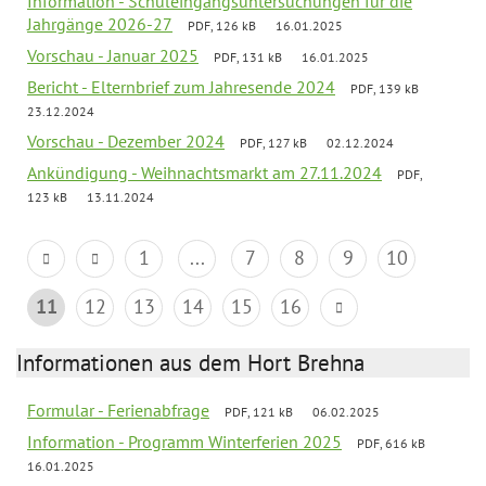
Information - Schuleingangsuntersuchungen für die
Jahrgänge 2026-27
PDF, 126 kB
16.01.2025
Vorschau - Januar 2025
PDF, 131 kB
16.01.2025
Bericht - Elternbrief zum Jahresende 2024
PDF, 139 kB
23.12.2024
Vorschau - Dezember 2024
PDF, 127 kB
02.12.2024
Ankündigung - Weihnachtsmarkt am 27.11.2024
PDF,
123 kB
13.11.2024
1
...
7
8
9
10
11
12
13
14
15
16
Informationen aus dem Hort Brehna
Formular - Ferienabfrage
PDF, 121 kB
06.02.2025
Information - Programm Winterferien 2025
PDF, 616 kB
16.01.2025