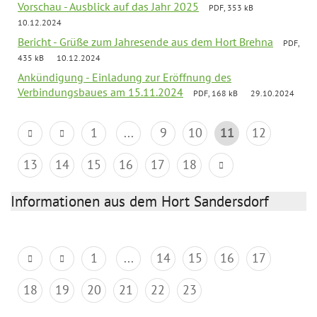
Vorschau - Ausblick auf das Jahr 2025
PDF, 353 kB
10.12.2024
Bericht - Grüße zum Jahresende aus dem Hort Brehna
PDF,
435 kB
10.12.2024
Ankündigung - Einladung zur Eröffnung des
Verbindungsbaues am 15.11.2024
PDF, 168 kB
29.10.2024
1
...
9
10
11
12
13
14
15
16
17
18
Informationen aus dem Hort Sandersdorf
1
...
14
15
16
17
18
19
20
21
22
23