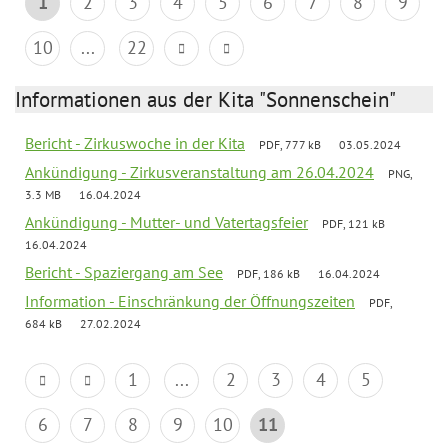
1
2
3
4
5
6
7
8
9
10
...
22
Informationen aus der Kita "Sonnenschein"
Bericht - Zirkuswoche in der Kita
PDF, 777 kB
03.05.2024
Ankündigung - Zirkusveranstaltung am 26.04.2024
PNG,
3.3 MB
16.04.2024
Ankündigung - Mutter- und Vatertagsfeier
PDF, 121 kB
16.04.2024
Bericht - Spaziergang am See
PDF, 186 kB
16.04.2024
Information - Einschränkung der Öffnungszeiten
PDF,
684 kB
27.02.2024
1
...
2
3
4
5
6
7
8
9
10
11