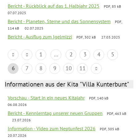
Bericht - Rückblick auf das 1. Halbjahr 2025
PDF, 85 kB
07.07.2025
Bericht - Planeten, Sterne und das Sonnensystem
PDF,
114 kB
02.07.2025
Bericht - Ausflug zum Igelmizzi
PDF, 302 kB
27.03.2025
1
...
2
3
4
5
6
7
8
9
10
11
Informationen aus der Kita "Villa Kunterbunt"
Vorschau - Start in ein neues Kitajahr
PDF, 140 kB
06.08.2026
Bericht - Kennlerntag unserer neuen Gruppen
PDF, 463 kB
23.07.2026
Information - Video zum Neptunfest 2026
PDF, 305 kB
20.07.2026