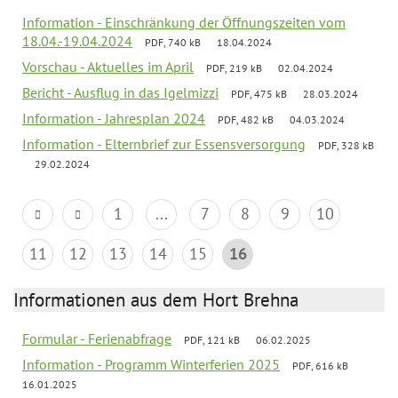
Information - Einschränkung der Öffnungszeiten vom
18.04.-19.04.2024
PDF, 740 kB
18.04.2024
Vorschau - Aktuelles im April
PDF, 219 kB
02.04.2024
Bericht - Ausflug in das Igelmizzi
PDF, 475 kB
28.03.2024
Information - Jahresplan 2024
PDF, 482 kB
04.03.2024
Information - Elternbrief zur Essensversorgung
PDF, 328 kB
29.02.2024
1
...
7
8
9
10
11
12
13
14
15
16
Informationen aus dem Hort Brehna
Formular - Ferienabfrage
PDF, 121 kB
06.02.2025
Information - Programm Winterferien 2025
PDF, 616 kB
16.01.2025