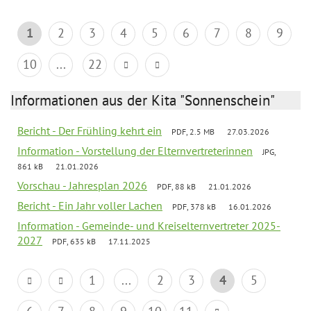
1
2
3
4
5
6
7
8
9
10
...
22
Informationen aus der Kita "Sonnenschein"
Bericht - Der Frühling kehrt ein
PDF, 2.5 MB
27.03.2026
Information - Vorstellung der Elternvertreterinnen
JPG,
861 kB
21.01.2026
Vorschau - Jahresplan 2026
PDF, 88 kB
21.01.2026
Bericht - Ein Jahr voller Lachen
PDF, 378 kB
16.01.2026
Information - Gemeinde- und Kreiselternvertreter 2025-
2027
PDF, 635 kB
17.11.2025
1
...
2
3
4
5