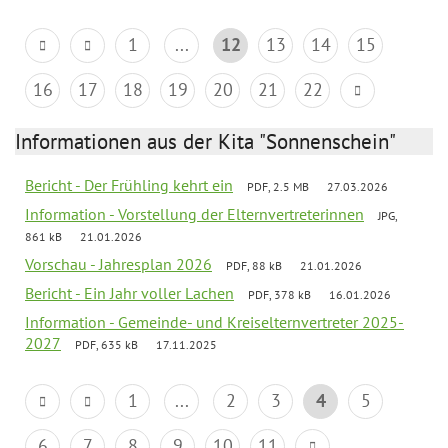
1
...
12
13
14
15
16
17
18
19
20
21
22
Informationen aus der Kita "Sonnenschein"
Bericht - Der Frühling kehrt ein
PDF, 2.5 MB
27.03.2026
Information - Vorstellung der Elternvertreterinnen
JPG,
861 kB
21.01.2026
Vorschau - Jahresplan 2026
PDF, 88 kB
21.01.2026
Bericht - Ein Jahr voller Lachen
PDF, 378 kB
16.01.2026
Information - Gemeinde- und Kreiselternvertreter 2025-
2027
PDF, 635 kB
17.11.2025
1
...
2
3
4
5
6
7
8
9
10
11