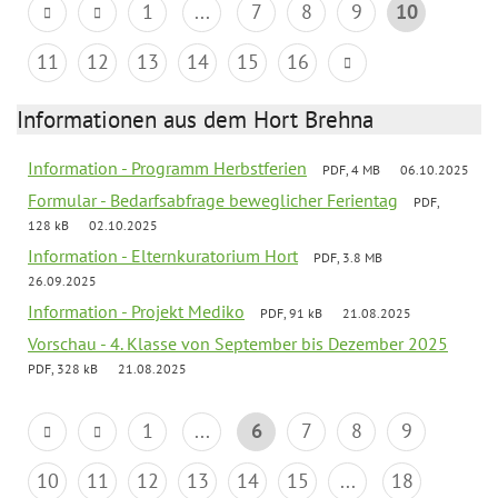
1
...
7
8
9
10
11
12
13
14
15
16
Informationen aus dem Hort Brehna
Information - Programm Herbstferien
PDF, 4 MB
06.10.2025
Formular - Bedarfsabfrage beweglicher Ferientag
PDF,
128 kB
02.10.2025
Information - Elternkuratorium Hort
PDF, 3.8 MB
26.09.2025
Information - Projekt Mediko
PDF, 91 kB
21.08.2025
Vorschau - 4. Klasse von September bis Dezember 2025
PDF, 328 kB
21.08.2025
1
...
6
7
8
9
10
11
12
13
14
15
...
18