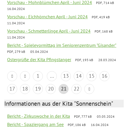
Vorschau - Mohnblümchen April - Juni 2024
PDF, 714 kB
16.04.2024
Vorschau - Eichhörnchen April - Juni 2024
PDF, 419 kB
11.04.2024
Vorschau - Schmetterlinge April - Juni 2024
PDF, 168 kB
11.04.2024
Bericht - Spielevormittag im Seniorenzentrum "Gisander"
PDF, 279 kB
05.04.2024
Ostergrüße der Kita Pfingstanger
PDF, 193 kB
28.03.2024
1
...
13
14
15
16
17
18
19
20
21
22
Informationen aus der Kita "Sonnenschein"
Bericht - Zirkuswoche in der Kita
PDF, 777 kB
03.05.2024
Bericht - Spaziergang am See
PDF, 186 kB
16.04.2024