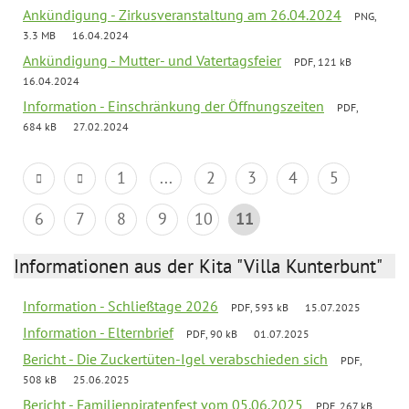
Ankündigung - Zirkusveranstaltung am 26.04.2024
PNG,
3.3 MB
16.04.2024
Ankündigung - Mutter- und Vatertagsfeier
PDF, 121 kB
16.04.2024
Information - Einschränkung der Öffnungszeiten
PDF,
684 kB
27.02.2024
1
...
2
3
4
5
6
7
8
9
10
11
Informationen aus der Kita "Villa Kunterbunt"
Information - Schließtage 2026
PDF, 593 kB
15.07.2025
Information - Elternbrief
PDF, 90 kB
01.07.2025
Bericht - Die Zuckertüten-Igel verabschieden sich
PDF,
508 kB
25.06.2025
Bericht - Familienpiratenfest vom 05.06.2025
PDF, 267 kB