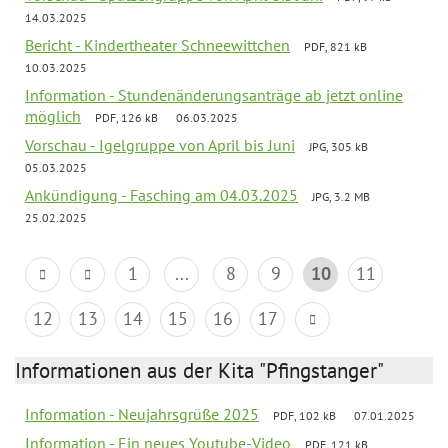
14.03.2025
Bericht - Kindertheater Schneewittchen
PDF, 821 kB
10.03.2025
Information - Stundenänderungsanträge ab jetzt online
möglich
PDF, 126 kB
06.03.2025
Vorschau - Igelgruppe von April bis Juni
JPG, 305 kB
05.03.2025
Ankündigung - Fasching am 04.03.2025
JPG, 3.2 MB
25.02.2025
1
...
8
9
10
11
12
13
14
15
16
17
Informationen aus der Kita "Pfingstanger"
Information - Neujahrsgrüße 2025
PDF, 102 kB
07.01.2025
Information - Ein neues Youtube-Video
PDF, 121 kB