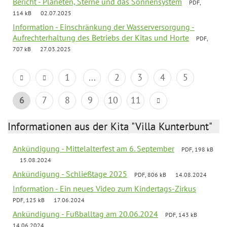
Bericht - Planeten, Sterne und das Sonnensystem
PDF,
114 kB
02.07.2025
Information - Einschränkung der Wasserversorgung -
Aufrechterhaltung des Betriebs der Kitas und Horte
PDF,
707 kB
27.03.2025
1
...
2
3
4
5
6
7
8
9
10
11
Informationen aus der Kita "Villa Kunterbunt"
Ankündigung - Mittelalterfest am 6. September
PDF, 198 kB
15.08.2024
Ankündigung - Schließtage 2025
PDF, 806 kB
14.08.2024
Information - Ein neues Video zum Kindertags-Zirkus
PDF, 125 kB
17.06.2024
Ankündigung - Fußballtag am 20.06.2024
PDF, 143 kB
14.06.2024