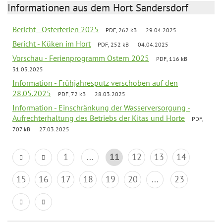
Informationen aus dem Hort Sandersdorf
Bericht - Osterferien 2025
PDF, 262 kB
29.04.2025
Bericht - Küken im Hort
PDF, 252 kB
04.04.2025
Vorschau - Ferienprogramm Ostern 2025
PDF, 116 kB
31.03.2025
Information - Frühjahresputz verschoben auf den
28.05.2025
PDF, 72 kB
28.03.2025
Information - Einschränkung der Wasserversorgung -
Aufrechterhaltung des Betriebs der Kitas und Horte
PDF,
707 kB
27.03.2025
1
...
11
12
13
14
15
16
17
18
19
20
...
23