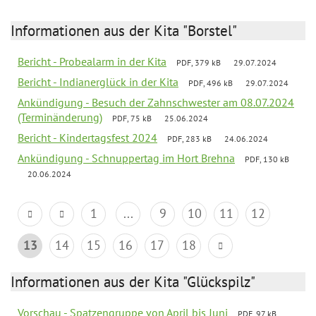
Informationen aus der Kita "Borstel"
Bericht - Probealarm in der Kita
PDF, 379 kB
29.07.2024
Bericht - Indianerglück in der Kita
PDF, 496 kB
29.07.2024
Ankündigung - Besuch der Zahnschwester am 08.07.2024
(Terminänderung)
PDF, 75 kB
25.06.2024
Bericht - Kindertagsfest 2024
PDF, 283 kB
24.06.2024
Ankündigung - Schnuppertag im Hort Brehna
PDF, 130 kB
20.06.2024
1
...
9
10
11
12
13
14
15
16
17
18
Informationen aus der Kita "Glückspilz"
Vorschau - Spatzengruppe von April bis Juni
PDF, 97 kB