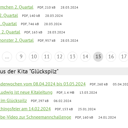
mchen 2. Quartal
PDF, 210 kB
28.03.2024
2. Quartal
PDF, 140 kB
28.03.2024
. Quartal
PDF, 746 kB
28.03.2024
 2. Quartal
PDF, 163 kB
28.03.2024
onster 2. Quartal
PDF, 957 kB
28.03.2024
...
9
10
11
12
13
14
15
16
17
us der Kita "Glückspilz"
derwochen vom 08.04.2024 bis 03.05.2024
PDF, 260 kB
05.04.20
Ludwig ist neue Kitaleitung
PDF, 1.4 MB
13.03.2024
r im Glückspilz
PDF, 297 kB
06.02.2024
chingsfeier am 14.02.2024
PDF, 153 kB
25.01.2024
tube-Video zur Schneemannchallenge
PDF, 160 kB
24.01.2024