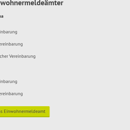
inwohnermeldeämter
hna
einbarung
ereinbarung
icher Vereinbarung
einbarung
ereinbarung
das Einwohnermeldeamt