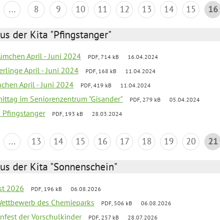
...
8
9
10
11
12
13
14
15
16
us der Kita "Pfingstanger"
mchen April - Juni 2024
PDF, 714 kB
16.04.2024
rlinge April - Juni 2024
PDF, 168 kB
11.04.2024
chen April - Juni 2024
PDF, 419 kB
11.04.2024
mittag im Seniorenzentrum "Gisander"
PDF, 279 kB
05.04.2024
a Pfingstanger
PDF, 193 kB
28.03.2024
...
13
14
15
16
17
18
19
20
21
us der Kita "Sonnenschein"
st 2026
PDF, 196 kB
06.08.2026
 Wettbewerb des Chemieparks
PDF, 506 kB
06.08.2026
enfest der Vorschulkinder
PDF, 257 kB
28.07.2026