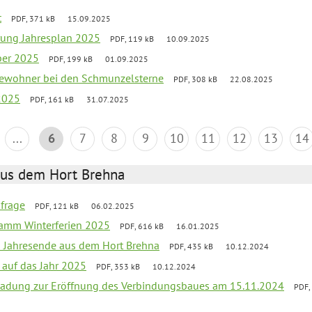
t
PDF, 371 kB
15.09.2025
rung Jahresplan 2025
PDF, 119 kB
10.09.2025
ber 2025
PDF, 199 kB
01.09.2025
tbewohner bei den Schmunzelsterne
PDF, 308 kB
22.08.2025
2025
PDF, 161 kB
31.07.2025
...
6
7
8
9
10
11
12
13
14
aus dem Hort Brehna
bfrage
PDF, 121 kB
06.02.2025
ramm Winterferien 2025
PDF, 616 kB
16.01.2025
m Jahresende aus dem Hort Brehna
PDF, 435 kB
10.12.2024
 auf das Jahr 2025
PDF, 353 kB
10.12.2024
ladung zur Eröffnung des Verbindungsbaues am 15.11.2024
PDF,