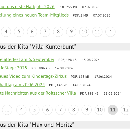
 auf das erste Halbjahr 2026
PDF, 255 kB
07.07.2026
tellung eines neuen Team-Mitglieds
PDF, 2 MB
07.07.2026
4
5
6
7
8
9
10
11
us der Kita "Villa Kunterbunt"
elalterfest am 6. September
PDF, 198 kB
15.08.2024
ließtage 2025
PDF, 806 kB
14.08.2024
neues Video zum Kindertags-Zirkus
PDF, 125 kB
17.06.2024
balltag am 20.06.2024
PDF, 143 kB
14.06.2024
te Nachrichten aus der Roitzscher Villa
PDF, 998 kB
28.05.2024
...
4
5
6
7
8
9
10
11
12
us der Kita "Max und Moritz"