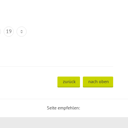
19
zurück
nach oben
Seite empfehlen: