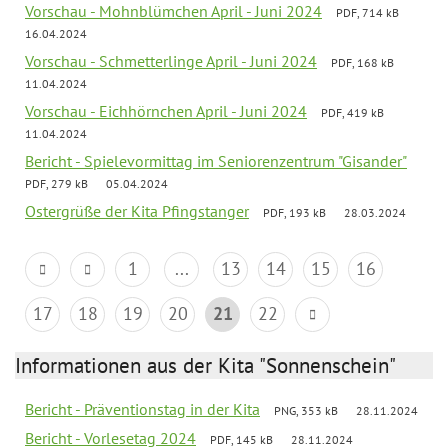
Vorschau - Mohnblümchen April - Juni 2024
PDF, 714 kB
16.04.2024
Vorschau - Schmetterlinge April - Juni 2024
PDF, 168 kB
11.04.2024
Vorschau - Eichhörnchen April - Juni 2024
PDF, 419 kB
11.04.2024
Bericht - Spielevormittag im Seniorenzentrum "Gisander"
PDF, 279 kB
05.04.2024
Ostergrüße der Kita Pfingstanger
PDF, 193 kB
28.03.2024
1
...
13
14
15
16
17
18
19
20
21
22
Informationen aus der Kita "Sonnenschein"
Bericht - Präventionstag in der Kita
PNG, 353 kB
28.11.2024
Bericht - Vorlesetag 2024
PDF, 145 kB
28.11.2024