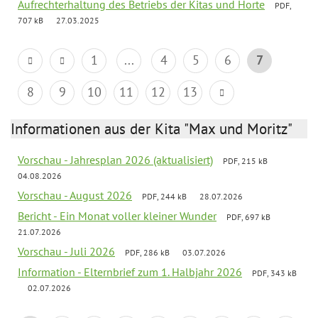
Aufrechterhaltung des Betriebs der Kitas und Horte
PDF,
707 kB
27.03.2025
1
...
4
5
6
7
8
9
10
11
12
13
Informationen aus der Kita "Max und Moritz"
Vorschau - Jahresplan 2026 (aktualisiert)
PDF, 215 kB
04.08.2026
Vorschau - August 2026
PDF, 244 kB
28.07.2026
Bericht - Ein Monat voller kleiner Wunder
PDF, 697 kB
21.07.2026
Vorschau - Juli 2026
PDF, 286 kB
03.07.2026
Information - Elternbrief zum 1. Halbjahr 2026
PDF, 343 kB
02.07.2026