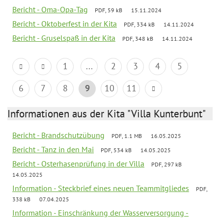
Bericht - Oma-Opa-Tag
PDF, 59 kB
15.11.2024
Bericht - Oktoberfest in der Kita
PDF, 334 kB
14.11.2024
Bericht - Gruselspaß in der Kita
PDF, 348 kB
14.11.2024
1
...
2
3
4
5
6
7
8
9
10
11
Informationen aus der Kita "Villa Kunterbunt"
Bericht - Brandschutzübung
PDF, 1.1 MB
16.05.2025
Bericht - Tanz in den Mai
PDF, 534 kB
14.05.2025
Bericht - Osterhasenprüfung in der Villa
PDF, 297 kB
14.05.2025
Information - Steckbrief eines neuen Teammitgliedes
PDF,
338 kB
07.04.2025
Information - Einschränkung der Wasserversorgung -