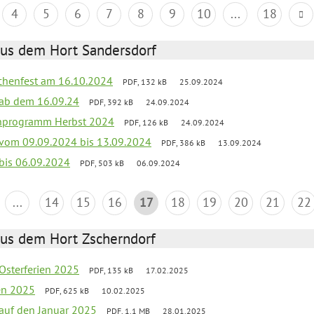
4
5
6
7
8
9
10
...
18
aus dem Hort Sandersdorf
chenfest am 16.10.2024
PDF, 132 kB
25.09.2024
k ab dem 16.09.24
PDF, 392 kB
24.09.2024
ienprogramm Herbst 2024
PDF, 126 kB
24.09.2024
k vom 09.09.2024 bis 13.09.2024
PDF, 386 kB
13.09.2024
 bis 06.09.2024
PDF, 503 kB
06.09.2024
...
14
15
16
17
18
19
20
21
22
aus dem Hort Zscherndorf
 Osterferien 2025
PDF, 135 kB
17.02.2025
ien 2025
PDF, 625 kB
10.02.2025
 auf den Januar 2025
PDF, 1.1 MB
28.01.2025