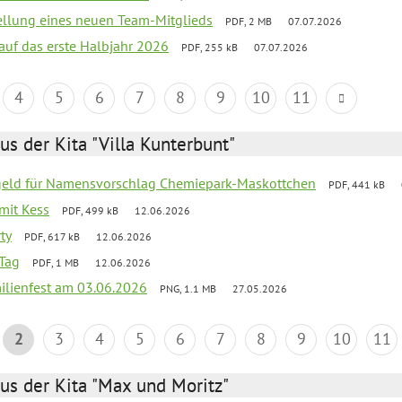
tellung eines neuen Team-Mitglieds
PDF, 2 MB
07.07.2026
 auf das erste Halbjahr 2026
PDF, 255 kB
07.07.2026
4
5
6
7
8
9
10
11
us der Kita "Villa Kunterbunt"
sgeld für Namensvorschlag Chemiepark-Maskottchen
PDF, 441 kB
 mit Kess
PDF, 499 kB
12.06.2026
ty
PDF, 617 kB
12.06.2026
Tag
PDF, 1 MB
12.06.2026
ilienfest am 03.06.2026
PNG, 1.1 MB
27.05.2026
2
3
4
5
6
7
8
9
10
11
us der Kita "Max und Moritz"