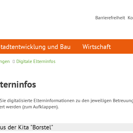
Barrierefreiheit
Ko
Stadtentwicklung und Bau
Wirtschaft
ungen
Digitale Elterninfos
lterninfos
ie digitalisierte Elterninformationen zu den jeweiligen Betreuun
iert werden (zum Aufklappen).
us der Kita "Borstel"