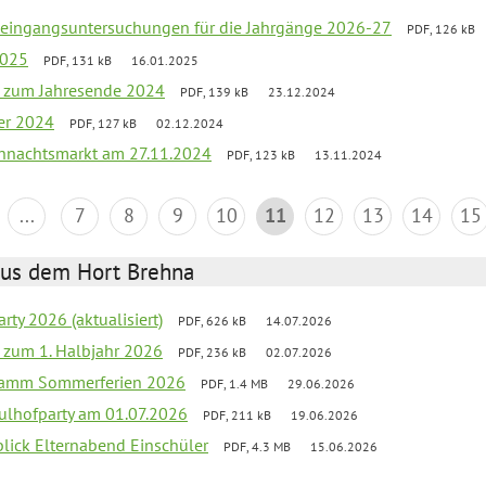
uleingangsuntersuchungen für die Jahrgänge 2026-27
PDF, 126 kB
2025
PDF, 131 kB
16.01.2025
ef zum Jahresende 2024
PDF, 139 kB
23.12.2024
er 2024
PDF, 127 kB
02.12.2024
hnachtsmarkt am 27.11.2024
PDF, 123 kB
13.11.2024
...
7
8
9
10
11
12
13
14
15
aus dem Hort Brehna
rty 2026 (aktualisiert)
PDF, 626 kB
14.07.2026
ef zum 1. Halbjahr 2026
PDF, 236 kB
02.07.2026
gramm Sommerferien 2026
PDF, 1.4 MB
29.06.2026
ulhofparty am 01.07.2026
PDF, 211 kB
19.06.2026
blick Elternabend Einschüler
PDF, 4.3 MB
15.06.2026