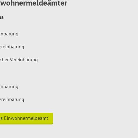
inwohnermeldeämter
hna
einbarung
ereinbarung
icher Vereinbarung
einbarung
ereinbarung
das Einwohnermeldeamt