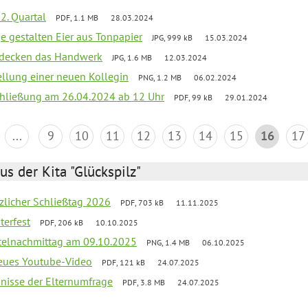
2. Quartal
PDF, 1.1 MB
28.03.2024
e gestalten Eier aus Tonpapier
JPG, 999 kB
15.03.2024
ntdecken das Handwerk
JPG, 1.6 MB
12.03.2024
ellung einer neuen Kollegin
PNG, 1.2 MB
06.02.2024
schließung am 26.04.2024 ab 12 Uhr
PDF, 99 kB
29.01.2024
...
9
10
11
12
13
14
15
16
17
us der Kita "Glückspilz"
tzlicher Schließtag 2026
PDF, 703 kB
11.11.2025
terfest
PDF, 206 kB
10.10.2025
telnachmittag am 09.10.2025
PNG, 1.4 MB
06.10.2025
neues Youtube-Video
PDF, 121 kB
24.07.2025
bnisse der Elternumfrage
PDF, 3.8 MB
24.07.2025