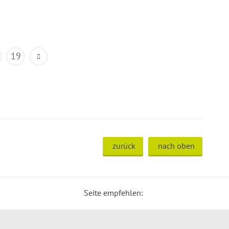
19
zurück
nach oben
Seite empfehlen: