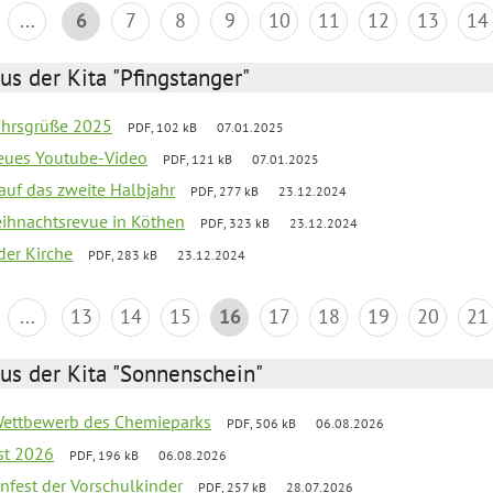
...
6
7
8
9
10
11
12
13
14
us der Kita "Pfingstanger"
ahrsgrüße 2025
PDF, 102 kB
07.01.2025
neues Youtube-Video
PDF, 121 kB
07.01.2025
 auf das zweite Halbjahr
PDF, 277 kB
23.12.2024
Weihnachtsrevue in Köthen
PDF, 323 kB
23.12.2024
der Kirche
PDF, 283 kB
23.12.2024
...
13
14
15
16
17
18
19
20
21
us der Kita "Sonnenschein"
 Wettbewerb des Chemieparks
PDF, 506 kB
06.08.2026
st 2026
PDF, 196 kB
06.08.2026
enfest der Vorschulkinder
PDF, 257 kB
28.07.2026