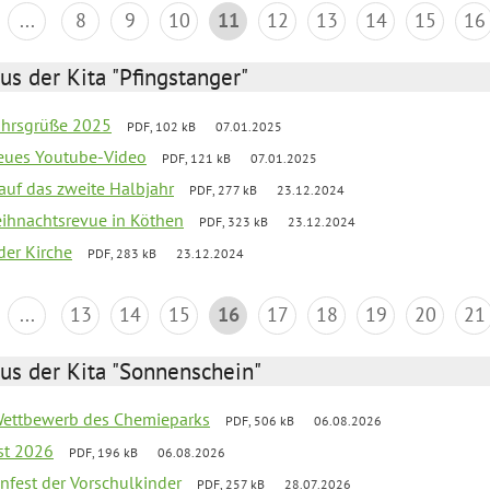
...
8
9
10
11
12
13
14
15
16
us der Kita "Pfingstanger"
ahrsgrüße 2025
PDF, 102 kB
07.01.2025
neues Youtube-Video
PDF, 121 kB
07.01.2025
 auf das zweite Halbjahr
PDF, 277 kB
23.12.2024
Weihnachtsrevue in Köthen
PDF, 323 kB
23.12.2024
der Kirche
PDF, 283 kB
23.12.2024
...
13
14
15
16
17
18
19
20
21
us der Kita "Sonnenschein"
 Wettbewerb des Chemieparks
PDF, 506 kB
06.08.2026
st 2026
PDF, 196 kB
06.08.2026
enfest der Vorschulkinder
PDF, 257 kB
28.07.2026