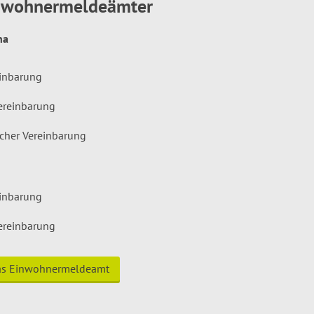
inwohnermeldeämter
hna
einbarung
ereinbarung
icher Vereinbarung
einbarung
ereinbarung
das Einwohnermeldeamt