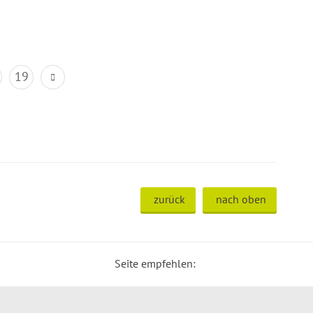
19
zurück
nach oben
Seite empfehlen: