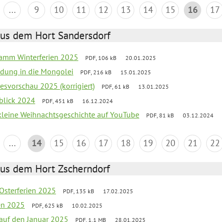
...
9
10
11
12
13
14
15
16
17
aus dem Hort Sandersdorf
ramm Winterferien 2025
PDF, 106 kB
20.01.2025
iedung in die Mongolei
PDF, 216 kB
15.01.2025
esvorschau 2025 (korrigiert)
PDF, 61 kB
13.01.2025
kblick 2024
PDF, 451 kB
16.12.2024
 kleine Weihnachtsgeschichte auf YouTube
PDF, 81 kB
03.12.2024
...
14
15
16
17
18
19
20
21
22
aus dem Hort Zscherndorf
 Osterferien 2025
PDF, 135 kB
17.02.2025
ien 2025
PDF, 625 kB
10.02.2025
 auf den Januar 2025
PDF, 1.1 MB
28.01.2025