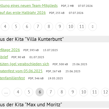
tellung eines neuen Team-Mitglieds
PDF, 2 MB
07.07.2026
 auf das erste Halbjahr 2026
PDF, 255 kB
07.07.2026
4
5
6
7
8
9
10
11
us der Kita "Villa Kunterbunt"
ießtage 2026
PDF, 593 kB
15.07.2025
brief
PDF, 90 kB
01.07.2025
rtüten-Igel verabschieden sich
PDF, 508 kB
25.06.2025
piratenfest vom 05.06.2025
PDF, 267 kB
25.06.2025
tenfamilienfest
PDF, 346 kB
19.05.2025
...
4
5
6
7
8
9
10
11
12
us der Kita "Max und Moritz"