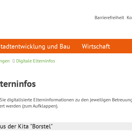
Barrierefreiheit
Ko
Stadtentwicklung und Bau
Wirtschaft
ungen
Digitale Elterninfos
lterninfos
ie digitalisierte Elterninformationen zu den jeweiligen Betreuun
iert werden (zum Aufklappen).
us der Kita "Borstel"