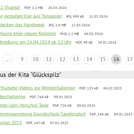
2. Quartal
PDF, 1.1 MB
28.03.2024
e gestalten Eier aus Tonpapier
JPG, 999 kB
15.03.2024
ntdecken das Handwerk
JPG, 1.6 MB
12.03.2024
ellung einer neuen Kollegin
PNG, 1.2 MB
06.02.2024
schließung am 26.04.2024 ab 12 Uhr
PDF, 99 kB
29.01.2024
...
9
10
11
12
13
14
15
16
17
us der Kita "Glückspilz"
 Youtube-Videos zur Winterchallenge
PDF, 125 kB
04.02.2025
terchallenge
PDF, 764 kB
09.01.2025
nen-Lern-Vorschul-Tage
PDF, 720 kB
09.01.2025
ernversammlung Grundschule Sandersdorf
PDF, 246 kB
09.01.2025
esplan 2025
PDF, 247 kB
07.01.2025