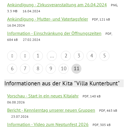
Ankündigung - Zirkusveranstaltung am 26.04.2024
PNG,
3.3 MB
16.04.2024
Ankündigung - Mutter- und Vatertagsfeier
PDF, 121 kB
16.04.2024
Information - Einschränkung der Öffnungszeiten
PDF,
684 kB
27.02.2024
1
...
2
3
4
5
6
7
8
9
10
11
Informationen aus der Kita "Villa Kunterbunt"
Vorschau - Start in ein neues Kitajahr
PDF, 140 kB
06.08.2026
Bericht - Kennlerntag unserer neuen Gruppen
PDF, 463 kB
23.07.2026
Information - Video zum Neptunfest 2026
PDF, 305 kB