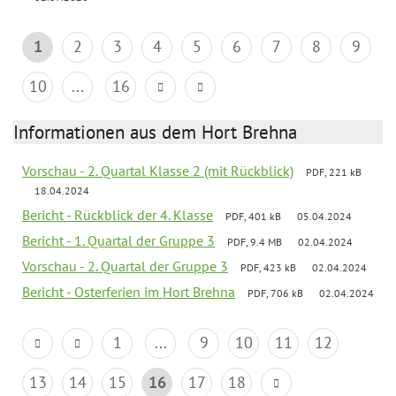
1
2
3
4
5
6
7
8
9
10
...
16
Informationen aus dem Hort Brehna
Vorschau - 2. Quartal Klasse 2 (mit Rückblick)
PDF, 221 kB
18.04.2024
Bericht - Rückblick der 4. Klasse
PDF, 401 kB
05.04.2024
Bericht - 1. Quartal der Gruppe 3
PDF, 9.4 MB
02.04.2024
Vorschau - 2. Quartal der Gruppe 3
PDF, 423 kB
02.04.2024
Bericht - Osterferien im Hort Brehna
PDF, 706 kB
02.04.2024
1
...
9
10
11
12
13
14
15
16
17
18