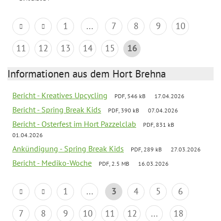
1
...
7
8
9
10
11
12
13
14
15
16
Informationen aus dem Hort Brehna
Bericht - Kreatives Upcycling
PDF, 546 kB
17.04.2026
Bericht - Spring Break Kids
PDF, 390 kB
07.04.2026
Bericht - Osterfest im Hort Pazzelclab
PDF, 831 kB
01.04.2026
Ankündigung - Spring Break Kids
PDF, 289 kB
27.03.2026
Bericht - Mediko-Woche
PDF, 2.5 MB
16.03.2026
1
...
3
4
5
6
7
8
9
10
11
12
...
18