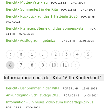
Bericht - Mutter-Vater-Tag
PDF, 113 kB
07.07.2025
Bericht - Sommerfest in der Kita
PDF, 113 kB
07.07.2025
Bericht - Rückblick auf das 1. Halbjahr 2025
PDF, 85 kB
07.07.2025
Bericht - Planeten, Sterne und das Sonnensystem
PDF,
114 kB
02.07.2025
Bericht - Ausflug zum Igelmizzi
PDF, 302 kB
27.03.2025
1
...
2
3
4
5
6
7
8
9
10
11
Informationen aus der Kita "Villa Kunterbunt"
Bericht - Der Sommer in der Villa
PDF, 391 kB
15.08.2024
Ankündigung - Schließtage 2025
PDF, 806 kB
14.08.2024
Information - Ein neues Video zum Kindertags-Zirkus
PDF, 125 kB
17.06.2024