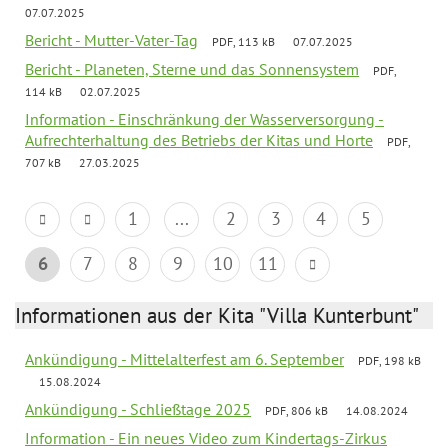
07.07.2025
Bericht - Mutter-Vater-Tag
PDF, 113 kB
07.07.2025
Bericht - Planeten, Sterne und das Sonnensystem
PDF,
114 kB
02.07.2025
Information - Einschränkung der Wasserversorgung -
Aufrechterhaltung des Betriebs der Kitas und Horte
PDF,
707 kB
27.03.2025
1
...
2
3
4
5
6
7
8
9
10
11
Informationen aus der Kita "Villa Kunterbunt"
Ankündigung - Mittelalterfest am 6. September
PDF, 198 kB
15.08.2024
Ankündigung - Schließtage 2025
PDF, 806 kB
14.08.2024
Information - Ein neues Video zum Kindertags-Zirkus