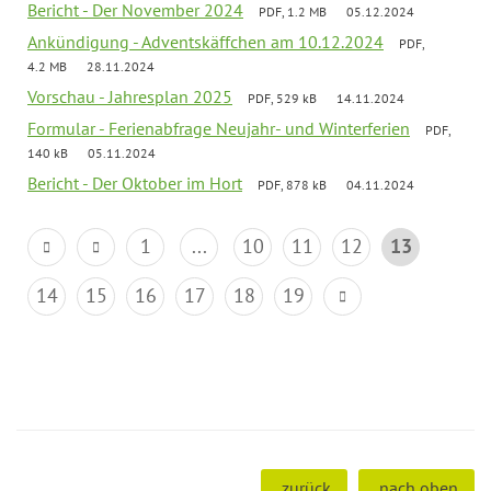
Bericht - Der November 2024
PDF, 1.2 MB
05.12.2024
Ankündigung - Adventskäffchen am 10.12.2024
PDF,
4.2 MB
28.11.2024
Vorschau - Jahresplan 2025
PDF, 529 kB
14.11.2024
Formular - Ferienabfrage Neujahr- und Winterferien
PDF,
140 kB
05.11.2024
Bericht - Der Oktober im Hort
PDF, 878 kB
04.11.2024
1
...
10
11
12
13
14
15
16
17
18
19
zurück
nach oben