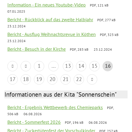
Information - Ein neues Youtube-Video
PDF, 121 kB
07.01.2025
Bericht - Rückblick auf das zweite Halbjahr
PDF, 277 kB
23.12.2024
Bericht - Ausflug Weihnachtsrevue in Köthen
PDF, 323 kB
23.12.2024
Bericht - Besuch in der Kirche
PDF, 283 kB
23.12.2024
1
...
13
14
15
16
17
18
19
20
21
22
Informationen aus der Kita "Sonnenschein"
Bericht - Ergebnis Wettbewerb des Chemieparks
PDF,
506 kB
06.08.2026
Bericht - Sommerfest 2026
PDF, 196 kB
06.08.2026
Bericht - Zuckertütenfest der Vorschulkinder
PDF, 257 kB