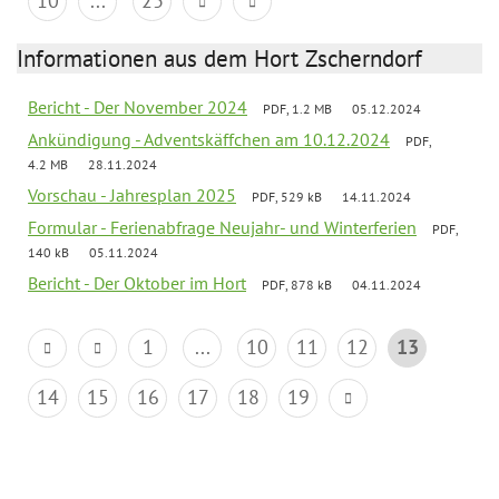
10
...
23
Informationen aus dem Hort Zscherndorf
Bericht - Der November 2024
PDF, 1.2 MB
05.12.2024
Ankündigung - Adventskäffchen am 10.12.2024
PDF,
4.2 MB
28.11.2024
Vorschau - Jahresplan 2025
PDF, 529 kB
14.11.2024
Formular - Ferienabfrage Neujahr- und Winterferien
PDF,
140 kB
05.11.2024
Bericht - Der Oktober im Hort
PDF, 878 kB
04.11.2024
1
...
10
11
12
13
14
15
16
17
18
19