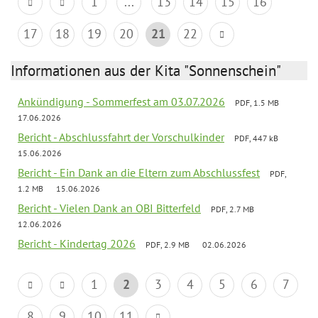
1
...
13
14
15
16
17
18
19
20
21
22
Informationen aus der Kita "Sonnenschein"
Ankündigung - Sommerfest am 03.07.2026
PDF, 1.5 MB
17.06.2026
Bericht - Abschlussfahrt der Vorschulkinder
PDF, 447 kB
15.06.2026
Bericht - Ein Dank an die Eltern zum Abschlussfest
PDF,
1.2 MB
15.06.2026
Bericht - Vielen Dank an OBI Bitterfeld
PDF, 2.7 MB
12.06.2026
Bericht - Kindertag 2026
PDF, 2.9 MB
02.06.2026
1
2
3
4
5
6
7
8
9
10
11