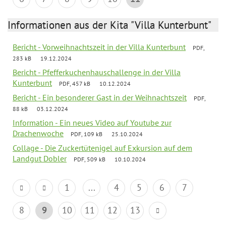
Informationen aus der Kita "Villa Kunterbunt"
Bericht - Vorweihnachtszeit in der Villa Kunterbunt
PDF,
283 kB
19.12.2024
Bericht - Pfefferkuchenhauschallenge in der Villa
Kunterbunt
PDF, 457 kB
10.12.2024
Bericht - Ein besonderer Gast in der Weihnachtszeit
PDF,
88 kB
03.12.2024
Information - Ein neues Video auf Youtube zur
Drachenwoche
PDF, 109 kB
25.10.2024
Collage - Die Zuckertütenigel auf Exkursion auf dem
Landgut Dobler
PDF, 509 kB
10.10.2024
1
...
4
5
6
7
8
9
10
11
12
13