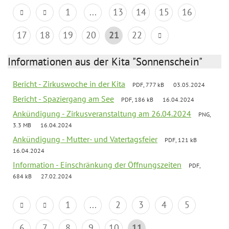
1
...
13
14
15
16
17
18
19
20
21
22
Informationen aus der Kita "Sonnenschein"
Bericht - Zirkuswoche in der Kita
PDF, 777 kB
03.05.2024
Bericht - Spaziergang am See
PDF, 186 kB
16.04.2024
Ankündigung - Zirkusveranstaltung am 26.04.2024
PNG,
3.3 MB
16.04.2024
Ankündigung - Mutter- und Vatertagsfeier
PDF, 121 kB
16.04.2024
Information - Einschränkung der Öffnungszeiten
PDF,
684 kB
27.02.2024
1
...
2
3
4
5
6
7
8
9
10
11