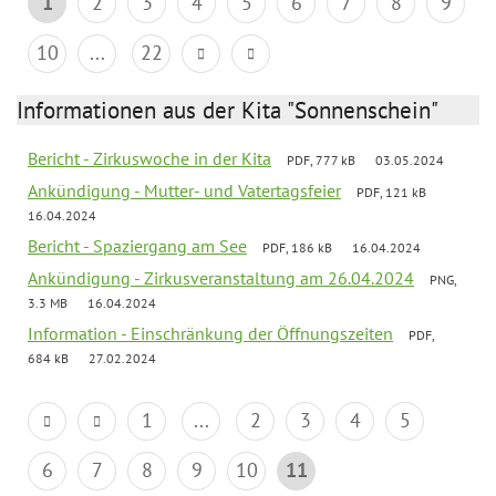
1
2
3
4
5
6
7
8
9
10
...
22
Informationen aus der Kita "Sonnenschein"
Bericht - Zirkuswoche in der Kita
PDF, 777 kB
03.05.2024
Ankündigung - Mutter- und Vatertagsfeier
PDF, 121 kB
16.04.2024
Bericht - Spaziergang am See
PDF, 186 kB
16.04.2024
Ankündigung - Zirkusveranstaltung am 26.04.2024
PNG,
3.3 MB
16.04.2024
Information - Einschränkung der Öffnungszeiten
PDF,
684 kB
27.02.2024
1
...
2
3
4
5
6
7
8
9
10
11