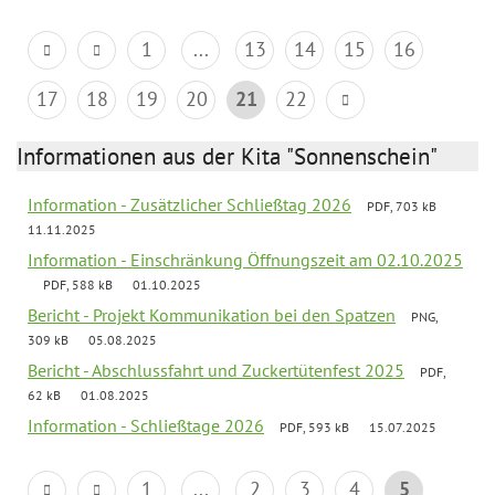
1
...
13
14
15
16
17
18
19
20
21
22
Informationen aus der Kita "Sonnenschein"
Information - Zusätzlicher Schließtag 2026
PDF, 703 kB
11.11.2025
Information - Einschränkung Öffnungszeit am 02.10.2025
PDF, 588 kB
01.10.2025
Bericht - Projekt Kommunikation bei den Spatzen
PNG,
309 kB
05.08.2025
Bericht - Abschlussfahrt und Zuckertütenfest 2025
PDF,
62 kB
01.08.2025
Information - Schließtage 2026
PDF, 593 kB
15.07.2025
1
...
2
3
4
5