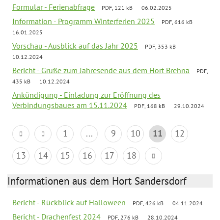
Formular - Ferienabfrage
PDF, 121 kB
06.02.2025
Information - Programm Winterferien 2025
PDF, 616 kB
16.01.2025
Vorschau - Ausblick auf das Jahr 2025
PDF, 353 kB
10.12.2024
Bericht - Grüße zum Jahresende aus dem Hort Brehna
PDF,
435 kB
10.12.2024
Ankündigung - Einladung zur Eröffnung des
Verbindungsbaues am 15.11.2024
PDF, 168 kB
29.10.2024
1
...
9
10
11
12
13
14
15
16
17
18
Informationen aus dem Hort Sandersdorf
Bericht - Rückblick auf Halloween
PDF, 426 kB
04.11.2024
Bericht - Drachenfest 2024
PDF, 276 kB
28.10.2024