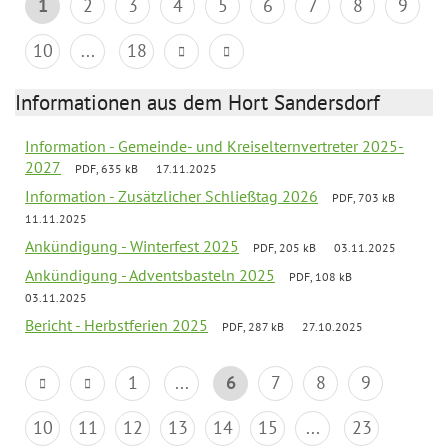
1
2
3
4
5
6
7
8
9
10
...
18
Informationen aus dem Hort Sandersdorf
Information - Gemeinde- und Kreiselternvertreter 2025-
2027
PDF, 635 kB
17.11.2025
Information - Zusätzlicher Schließtag 2026
PDF, 703 kB
11.11.2025
Ankündigung - Winterfest 2025
PDF, 205 kB
03.11.2025
Ankündigung - Adventsbasteln 2025
PDF, 108 kB
03.11.2025
Bericht - Herbstferien 2025
PDF, 287 kB
27.10.2025
1
...
6
7
8
9
10
11
12
13
14
15
...
23