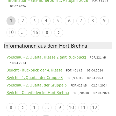
Information - Elternbrief zum 1. Halbjahr 2026
PDF, 343 kB
02.07.2026
1
2
3
4
5
6
7
8
9
10
...
16
Informationen aus dem Hort Brehna
Vorschau - 2. Quartal Klasse 2 (mit Rückblick)
PDF, 221 kB
18.04.2024
Bericht - Rückblick der 4. Klasse
PDF, 401 kB
05.04.2024
Bericht - 1. Quartal der Gruppe 3
PDF, 9.4 MB
02.04.2024
Vorschau - 2. Quartal der Gruppe 3
PDF, 423 kB
02.04.2024
Bericht - Osterferien im Hort Brehna
PDF, 706 kB
02.04.2024
1
...
9
10
11
12