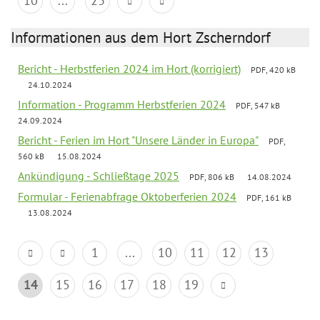
10
...
23
Informationen aus dem Hort Zscherndorf
Bericht - Herbstferien 2024 im Hort (korrigiert)
PDF, 420 kB
24.10.2024
Information - Programm Herbstferien 2024
PDF, 547 kB
24.09.2024
Bericht - Ferien im Hort "Unsere Länder in Europa"
PDF,
560 kB
15.08.2024
Ankündigung - Schließtage 2025
PDF, 806 kB
14.08.2024
Formular - Ferienabfrage Oktoberferien 2024
PDF, 161 kB
13.08.2024
1
...
10
11
12
13
14
15
16
17
18
19