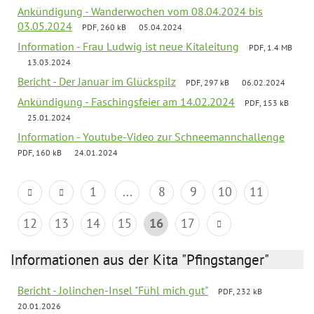
Ankündigung - Wanderwochen vom 08.04.2024 bis
03.05.2024
PDF, 260 kB
05.04.2024
Information - Frau Ludwig ist neue Kitaleitung
PDF, 1.4 MB
13.03.2024
Bericht - Der Januar im Glückspilz
PDF, 297 kB
06.02.2024
Ankündigung - Faschingsfeier am 14.02.2024
PDF, 153 kB
25.01.2024
Information - Youtube-Video zur Schneemannchallenge
PDF, 160 kB
24.01.2024
1
...
8
9
10
11
12
13
14
15
16
17
Informationen aus der Kita "Pfingstanger"
Bericht - Jolinchen-Insel "Fühl mich gut"
PDF, 232 kB
20.01.2026