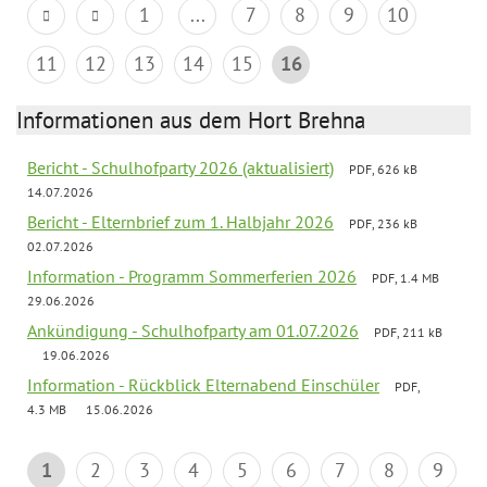
1
...
7
8
9
10
11
12
13
14
15
16
Informationen aus dem Hort Brehna
Bericht - Schulhofparty 2026 (aktualisiert)
PDF, 626 kB
14.07.2026
Bericht - Elternbrief zum 1. Halbjahr 2026
PDF, 236 kB
02.07.2026
Information - Programm Sommerferien 2026
PDF, 1.4 MB
29.06.2026
Ankündigung - Schulhofparty am 01.07.2026
PDF, 211 kB
19.06.2026
Information - Rückblick Elternabend Einschüler
PDF,
4.3 MB
15.06.2026
1
2
3
4
5
6
7
8
9