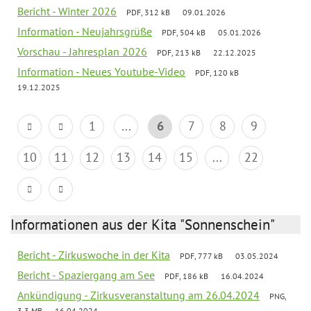
Bericht - Winter 2026
PDF, 312 kB
09.01.2026
Information - Neujahrsgrüße
PDF, 504 kB
05.01.2026
Vorschau - Jahresplan 2026
PDF, 213 kB
22.12.2025
Information - Neues Youtube-Video
PDF, 120 kB
19.12.2025
1
...
6
7
8
9
10
11
12
13
14
15
...
22
Informationen aus der Kita "Sonnenschein"
Bericht - Zirkuswoche in der Kita
PDF, 777 kB
03.05.2024
Bericht - Spaziergang am See
PDF, 186 kB
16.04.2024
Ankündigung - Zirkusveranstaltung am 26.04.2024
PNG,
3.3 MB
16.04.2024