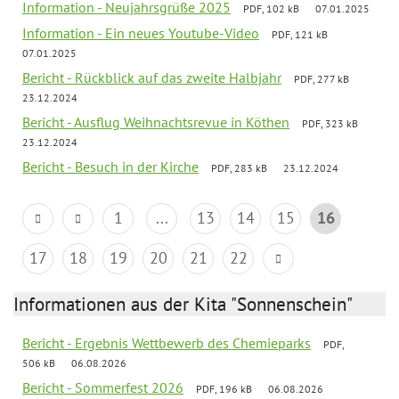
Information - Neujahrsgrüße 2025
PDF, 102 kB
07.01.2025
Information - Ein neues Youtube-Video
PDF, 121 kB
07.01.2025
Bericht - Rückblick auf das zweite Halbjahr
PDF, 277 kB
23.12.2024
Bericht - Ausflug Weihnachtsrevue in Köthen
PDF, 323 kB
23.12.2024
Bericht - Besuch in der Kirche
PDF, 283 kB
23.12.2024
1
...
13
14
15
16
17
18
19
20
21
22
Informationen aus der Kita "Sonnenschein"
Bericht - Ergebnis Wettbewerb des Chemieparks
PDF,
506 kB
06.08.2026
Bericht - Sommerfest 2026
PDF, 196 kB
06.08.2026