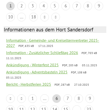
1
2
3
4
5
6
7
8
9
10
...
18
Informationen aus dem Hort Sandersdorf
Information - Gemeinde- und Kreiselternvertreter 2025-
2027
PDF, 635 kB
17.11.2025
Information - Zusätzlicher Schließtag 2026
PDF, 703 kB
11.11.2025
Ankündigung - Winterfest 2025
PDF, 205 kB
03.11.2025
Ankündigung - Adventsbasteln 2025
PDF, 108 kB
03.11.2025
Bericht - Herbstferien 2025
PDF, 287 kB
27.10.2025
1
...
6
7
8
9
10
11
12
13
14
15
...
23