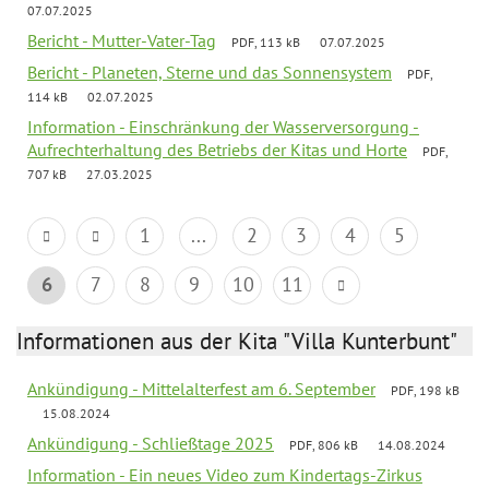
07.07.2025
Bericht - Mutter-Vater-Tag
PDF, 113 kB
07.07.2025
Bericht - Planeten, Sterne und das Sonnensystem
PDF,
114 kB
02.07.2025
Information - Einschränkung der Wasserversorgung -
Aufrechterhaltung des Betriebs der Kitas und Horte
PDF,
707 kB
27.03.2025
1
...
2
3
4
5
6
7
8
9
10
11
Informationen aus der Kita "Villa Kunterbunt"
Ankündigung - Mittelalterfest am 6. September
PDF, 198 kB
15.08.2024
Ankündigung - Schließtage 2025
PDF, 806 kB
14.08.2024
Information - Ein neues Video zum Kindertags-Zirkus