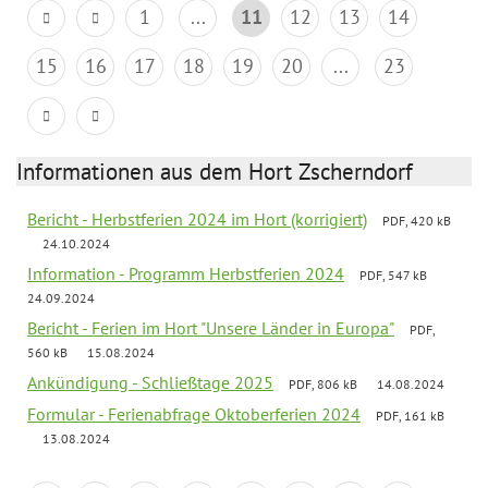
1
...
11
12
13
14
15
16
17
18
19
20
...
23
Informationen aus dem Hort Zscherndorf
Bericht - Herbstferien 2024 im Hort (korrigiert)
PDF, 420 kB
24.10.2024
Information - Programm Herbstferien 2024
PDF, 547 kB
24.09.2024
Bericht - Ferien im Hort "Unsere Länder in Europa"
PDF,
560 kB
15.08.2024
Ankündigung - Schließtage 2025
PDF, 806 kB
14.08.2024
Formular - Ferienabfrage Oktoberferien 2024
PDF, 161 kB
13.08.2024