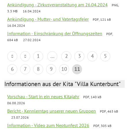
Ankündigung - Zirkusveranstaltung am 26.04.2024
PNG,
3.3 MB
16.04.2024
Ankündigung - Mutter- und Vatertagsfeier
PDF, 121 kB
16.04.2024
Information - Einschränkung der Öffnungszeiten
PDF,
684 kB
27.02.2024
1
...
2
3
4
5
6
7
8
9
10
11
Informationen aus der Kita "Villa Kunterbunt"
Vorschau - Start in ein neues Kitajahr
PDF, 140 kB
06.08.2026
Bericht - Kennlerntag unserer neuen Gruppen
PDF, 463 kB
23.07.2026
Information - Video zum Neptunfest 2026
PDF, 305 kB