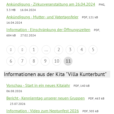
Ankündigung - Zirkusveranstaltung am 26.04.2024
PNG,
3.3 MB
16.04.2024
Ankündigung - Mutter- und Vatertagsfeier
PDF, 121 kB
16.04.2024
Information - Einschränkung der Öffnungszeiten
PDF,
684 kB
27.02.2024
1
...
2
3
4
5
6
7
8
9
10
11
Informationen aus der Kita "Villa Kunterbunt"
Vorschau - Start in ein neues Kitajahr
PDF, 140 kB
06.08.2026
Bericht - Kennlerntag unserer neuen Gruppen
PDF, 463 kB
23.07.2026
Information - Video zum Neptunfest 2026
PDF, 305 kB