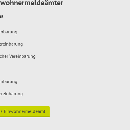
inwohnermeldeämter
hna
einbarung
ereinbarung
icher Vereinbarung
einbarung
ereinbarung
das Einwohnermeldeamt