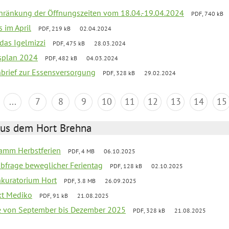
chränkung der Öffnungszeiten vom 18.04.-19.04.2024
PDF, 740 kB
s im April
PDF, 219 kB
02.04.2024
 das Igelmizzi
PDF, 475 kB
28.03.2024
esplan 2024
PDF, 482 kB
04.03.2024
nbrief zur Essensversorgung
PDF, 328 kB
29.02.2024
...
7
8
9
10
11
12
13
14
15
aus dem Hort Brehna
ramm Herbstferien
PDF, 4 MB
06.10.2025
abfrage beweglicher Ferientag
PDF, 128 kB
02.10.2025
nkuratorium Hort
PDF, 3.8 MB
26.09.2025
ekt Mediko
PDF, 91 kB
21.08.2025
se von September bis Dezember 2025
PDF, 328 kB
21.08.2025