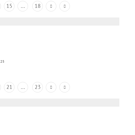
15
...
18
025
21
...
23