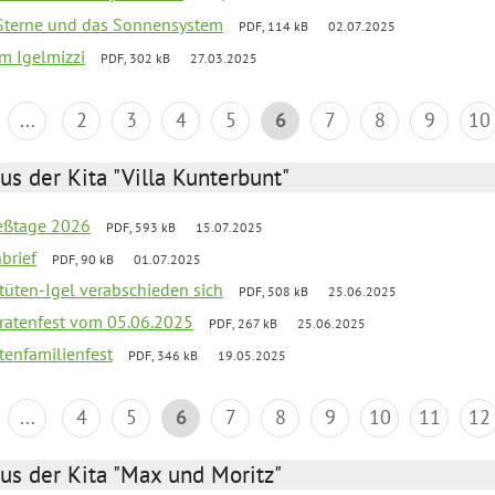
, Sterne und das Sonnensystem
PDF, 114 kB
02.07.2025
um Igelmizzi
PDF, 302 kB
27.03.2025
...
2
3
4
5
6
7
8
9
10
us der Kita "Villa Kunterbunt"
ießtage 2026
PDF, 593 kB
15.07.2025
brief
PDF, 90 kB
01.07.2025
rtüten-Igel verabschieden sich
PDF, 508 kB
25.06.2025
piratenfest vom 05.06.2025
PDF, 267 kB
25.06.2025
tenfamilienfest
PDF, 346 kB
19.05.2025
...
4
5
6
7
8
9
10
11
12
us der Kita "Max und Moritz"