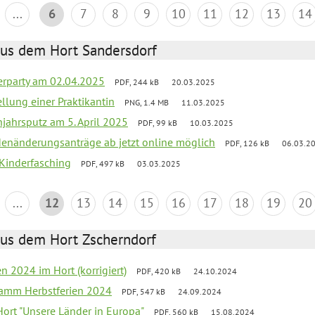
...
6
7
8
9
10
11
12
13
14
aus dem Hort Sandersdorf
erparty am 02.04.2025
PDF, 244 kB
20.03.2025
ellung einer Praktikantin
PNG, 1.4 MB
11.03.2025
jahrsputz am 5. April 2025
PDF, 99 kB
10.03.2025
denänderungsanträge ab jetzt online möglich
PDF, 126 kB
06.03.2
 Kinderfasching
PDF, 497 kB
03.03.2025
...
12
13
14
15
16
17
18
19
20
aus dem Hort Zscherndorf
en 2024 im Hort (korrigiert)
PDF, 420 kB
24.10.2024
ramm Herbstferien 2024
PDF, 547 kB
24.09.2024
 Hort "Unsere Länder in Europa"
PDF, 560 kB
15.08.2024