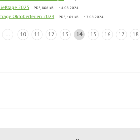
ließtage 2025
PDF, 806 kB
14.08.2024
bfrage Oktoberferien 2024
PDF, 161 kB
13.08.2024
...
10
11
12
13
14
15
16
17
18