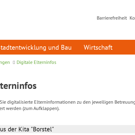
Barrierefreiheit
Ko
Stadtentwicklung und Bau
Wirtschaft
ungen
Digitale Elterninfos
lterninfos
ie digitalisierte Elterninformationen zu den jeweiligen Betreuun
iert werden (zum Aufklappen).
us der Kita "Borstel"