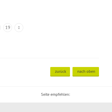
19
zurück
nach oben
Seite empfehlen: