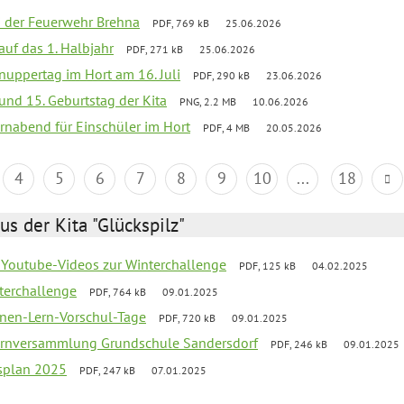
ei der Feuerwehr Brehna
PDF, 769 kB
25.06.2026
 auf das 1. Halbjahr
PDF, 271 kB
25.06.2026
uppertag im Hort am 16. Juli
PDF, 290 kB
23.06.2026
 und 15. Geburtstag der Kita
PNG, 2.2 MB
10.06.2026
rnabend für Einschüler im Hort
PDF, 4 MB
20.05.2026
4
5
6
7
8
9
10
...
18
us der Kita "Glückspilz"
 Youtube-Videos zur Winterchallenge
PDF, 125 kB
04.02.2025
terchallenge
PDF, 764 kB
09.01.2025
nen-Lern-Vorschul-Tage
PDF, 720 kB
09.01.2025
ernversammlung Grundschule Sandersdorf
PDF, 246 kB
09.01.2025
esplan 2025
PDF, 247 kB
07.01.2025