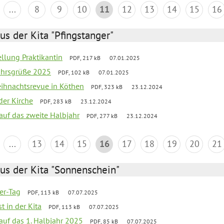
...
8
9
10
11
12
13
14
15
16
us der Kita "Pfingstanger"
ellung Praktikantin
PDF, 217 kB
07.01.2025
ahrsgrüße 2025
PDF, 102 kB
07.01.2025
Weihnachtsrevue in Köthen
PDF, 323 kB
23.12.2024
der Kirche
PDF, 283 kB
23.12.2024
 auf das zweite Halbjahr
PDF, 277 kB
23.12.2024
...
13
14
15
16
17
18
19
20
21
us der Kita "Sonnenschein"
ter-Tag
PDF, 113 kB
07.07.2025
t in der Kita
PDF, 113 kB
07.07.2025
 auf das 1. Halbjahr 2025
PDF, 85 kB
07.07.2025