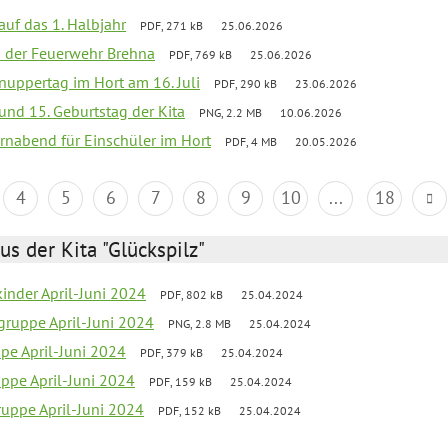
 auf das 1. Halbjahr
PDF, 271 kB
25.06.2026
ei der Feuerwehr Brehna
PDF, 769 kB
25.06.2026
uppertag im Hort am 16. Juli
PDF, 290 kB
23.06.2026
 und 15. Geburtstag der Kita
PNG, 2.2 MB
10.06.2026
rnabend für Einschüler im Hort
PDF, 4 MB
20.05.2026
4
5
6
7
8
9
10
...
18
us der Kita "Glückspilz"
inder April-Juni 2024
PDF, 802 kB
25.04.2024
gruppe April-Juni 2024
PNG, 2.8 MB
25.04.2024
ppe April-Juni 2024
PDF, 379 kB
25.04.2024
uppe April-Juni 2024
PDF, 159 kB
25.04.2024
uppe April-Juni 2024
PDF, 152 kB
25.04.2024