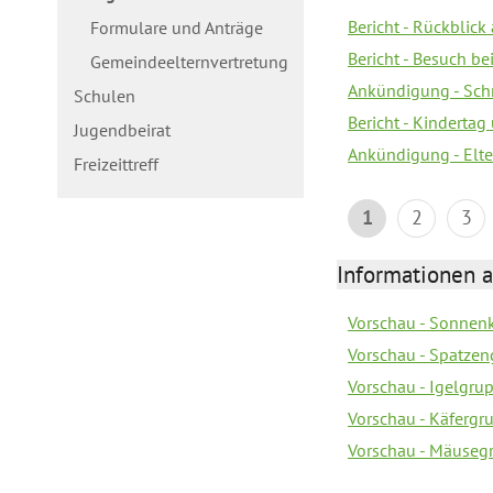
Bericht - Rückblick
Formulare und Anträge
Bericht - Besuch b
Gemeindeelternvertretung
Ankündigung - Schn
Schulen
Bericht - Kindertag
Jugendbeirat
Ankündigung - Elte
Freizeittreff
1
2
3
Informationen a
Vorschau - Sonnenk
Vorschau - Spatzen
Vorschau - Igelgru
Vorschau - Käfergr
Vorschau - Mäusegr