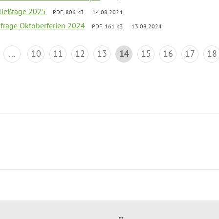
ließtage 2025
PDF, 806 kB
14.08.2024
bfrage Oktoberferien 2024
PDF, 161 kB
13.08.2024
...
10
11
12
13
14
15
16
17
18