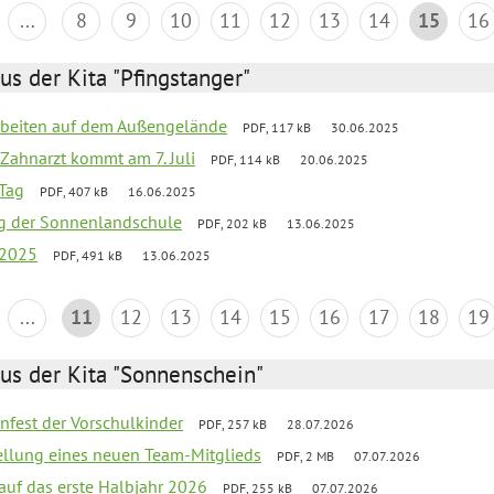
...
8
9
10
11
12
13
14
15
16
us der Kita "Pfingstanger"
arbeiten auf dem Außengelände
PDF, 117 kB
30.06.2025
Zahnarzt kommt am 7. Juli
PDF, 114 kB
20.06.2025
Tag
PDF, 407 kB
16.06.2025
ung der Sonnenlandschule
PDF, 202 kB
13.06.2025
 2025
PDF, 491 kB
13.06.2025
...
11
12
13
14
15
16
17
18
19
us der Kita "Sonnenschein"
enfest der Vorschulkinder
PDF, 257 kB
28.07.2026
tellung eines neuen Team-Mitglieds
PDF, 2 MB
07.07.2026
 auf das erste Halbjahr 2026
PDF, 255 kB
07.07.2026