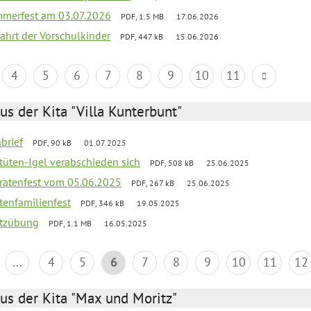
merfest am 03.07.2026
PDF, 1.5 MB
17.06.2026
fahrt der Vorschulkinder
PDF, 447 kB
15.06.2026
4
5
6
7
8
9
10
11
us der Kita "Villa Kunterbunt"
brief
PDF, 90 kB
01.07.2025
rtüten-Igel verabschieden sich
PDF, 508 kB
25.06.2025
piratenfest vom 05.06.2025
PDF, 267 kB
25.06.2025
tenfamilienfest
PDF, 346 kB
19.05.2025
utzübung
PDF, 1.1 MB
16.05.2025
...
4
5
6
7
8
9
10
11
12
us der Kita "Max und Moritz"