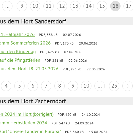
...
9
10
11
12
13
14
15
16
17
aus dem Hort Sandersdorf
f 1. Halbjahr 2026
PDF, 338 kB
02.07.2026
gramm Sommerferien 2026
PDF, 173 kB
29.06.2026
 auf den Kindertag
PDF, 425 kB
02.06.2026
auf die Pfingstferien
PDF, 281 kB
02.06.2026
k aus dem Hort 18.-22.05.2026
PDF, 293 kB
22.05.2026
4
5
6
7
8
9
10
...
23
aus dem Hort Zscherndorf
en 2024 im Hort (korrigiert)
PDF, 420 kB
24.10.2024
ramm Herbstferien 2024
PDF, 547 kB
24.09.2024
 Hort "Unsere Länder in Europa"
PDF, 560 kB
15.08.2024