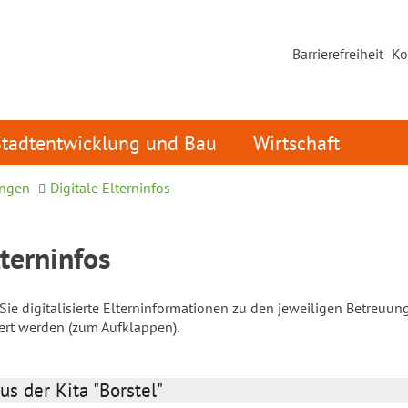
Barrierefreiheit
Ko
Stadtentwicklung und Bau
Wirtschaft
ungen
Digitale Elterninfos
lterninfos
ie digitalisierte Elterninformationen zu den jeweiligen Betreuun
iert werden (zum Aufklappen).
us der Kita "Borstel"