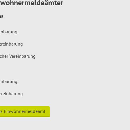
inwohnermeldeämter
hna
einbarung
ereinbarung
icher Vereinbarung
einbarung
ereinbarung
das Einwohnermeldeamt