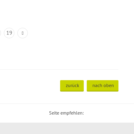
19
zurück
nach oben
Seite empfehlen: