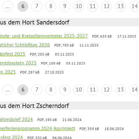
...
6
7
8
9
10
11
12
13
14
aus dem Hort Sandersdorf
inde- und Kreiselternvertreter 2025-2027
PDF, 635 kB
17.11.2025
tzlicher Schließtag 2026
PDF, 703 kB
11.11.2025
terfest 2025
PDF, 205 kB
03.11.2025
entsbasteln 2025
PDF, 108 kB
03.11.2025
ien 2025
PDF, 287 kB
27.10.2025
...
6
7
8
9
10
11
12
13
14
aus dem Hort Zscherndorf
jahresbrief 2024
PDF, 195 kB
21.06.2024
erferienprogramm 2024 (korrigiert)
PDF, 359 kB
18.06.2024
gsfest 2024
PDF, 532 kB
06.06.2024