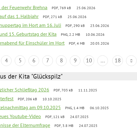
ei der Feuerwehr Brehna
PDF, 769 kB
25.06.2026
 auf das 1. Halbjahr
PDF, 271 kB
25.06.2026
uppertag im Hort am 16. Juli
PDF, 290 kB
23.06.2026
 und 15. Geburtstag der Kita
PNG, 2.2 MB
10.06.2026
rnabend für Einschüler im Hort
PDF, 4 MB
20.05.2026
4
5
6
7
8
9
10
...
18
us der Kita "Glückspilz"
tzlicher Schließtag 2026
PDF, 703 kB
11.11.2025
terfest
PDF, 206 kB
10.10.2025
telnachmittag am 09.10.2025
PNG, 1.4 MB
06.10.2025
neues Youtube-Video
PDF, 121 kB
24.07.2025
bnisse der Elternumfrage
PDF, 3.8 MB
24.07.2025