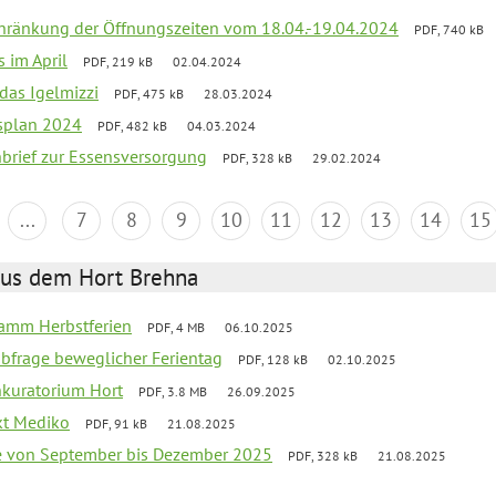
chränkung der Öffnungszeiten vom 18.04.-19.04.2024
PDF, 740 kB
s im April
PDF, 219 kB
02.04.2024
 das Igelmizzi
PDF, 475 kB
28.03.2024
esplan 2024
PDF, 482 kB
04.03.2024
nbrief zur Essensversorgung
PDF, 328 kB
29.02.2024
...
7
8
9
10
11
12
13
14
15
aus dem Hort Brehna
ramm Herbstferien
PDF, 4 MB
06.10.2025
abfrage beweglicher Ferientag
PDF, 128 kB
02.10.2025
nkuratorium Hort
PDF, 3.8 MB
26.09.2025
ekt Mediko
PDF, 91 kB
21.08.2025
se von September bis Dezember 2025
PDF, 328 kB
21.08.2025