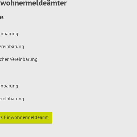
inwohnermeldeämter
hna
einbarung
ereinbarung
icher Vereinbarung
einbarung
ereinbarung
das Einwohnermeldeamt