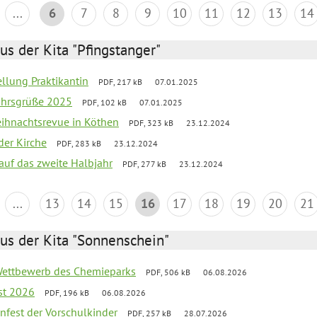
...
6
7
8
9
10
11
12
13
14
us der Kita "Pfingstanger"
ellung Praktikantin
PDF, 217 kB
07.01.2025
ahrsgrüße 2025
PDF, 102 kB
07.01.2025
Weihnachtsrevue in Köthen
PDF, 323 kB
23.12.2024
der Kirche
PDF, 283 kB
23.12.2024
 auf das zweite Halbjahr
PDF, 277 kB
23.12.2024
...
13
14
15
16
17
18
19
20
21
us der Kita "Sonnenschein"
 Wettbewerb des Chemieparks
PDF, 506 kB
06.08.2026
st 2026
PDF, 196 kB
06.08.2026
enfest der Vorschulkinder
PDF, 257 kB
28.07.2026