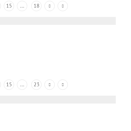
15
...
18
15
...
23