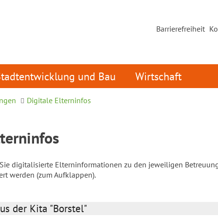
Barrierefreiheit
Ko
Stadtentwicklung und Bau
Wirtschaft
ungen
Digitale Elterninfos
lterninfos
ie digitalisierte Elterninformationen zu den jeweiligen Betreuun
iert werden (zum Aufklappen).
us der Kita "Borstel"