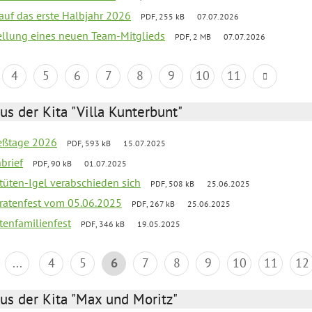
 auf das erste Halbjahr 2026
PDF, 255 kB
07.07.2026
tellung eines neuen Team-Mitglieds
PDF, 2 MB
07.07.2026
4
5
6
7
8
9
10
11
us der Kita "Villa Kunterbunt"
ießtage 2026
PDF, 593 kB
15.07.2025
brief
PDF, 90 kB
01.07.2025
rtüten-Igel verabschieden sich
PDF, 508 kB
25.06.2025
piratenfest vom 05.06.2025
PDF, 267 kB
25.06.2025
tenfamilienfest
PDF, 346 kB
19.05.2025
...
4
5
6
7
8
9
10
11
12
us der Kita "Max und Moritz"