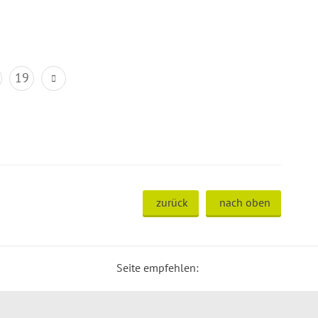
19
zurück
nach oben
Seite empfehlen: