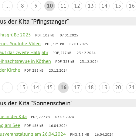
...
8
9
10
11
12
13
14
15
16
us der Kita "Pfingstanger"
ahrsgrüße 2025
PDF, 102 kB
07.01.2025
neues Youtube-Video
PDF, 121 kB
07.01.2025
 auf das zweite Halbjahr
PDF, 277 kB
23.12.2024
Weihnachtsrevue in Köthen
PDF, 323 kB
23.12.2024
der Kirche
PDF, 283 kB
23.12.2024
...
13
14
15
16
17
18
19
20
21
us der Kita "Sonnenschein"
he in der Kita
PDF, 777 kB
03.05.2024
ang am See
PDF, 186 kB
16.04.2024
kusveranstaltung am 26.04.2024
PNG, 3.3 MB
16.04.2024