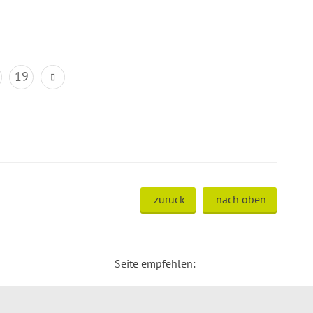
19
zurück
nach oben
Seite empfehlen: