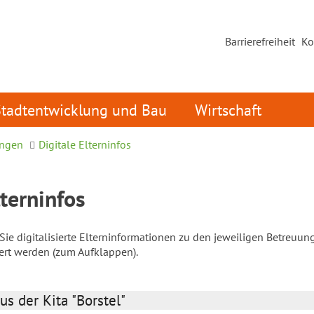
Barrierefreiheit
Ko
Stadtentwicklung und Bau
Wirtschaft
ungen
Digitale Elterninfos
lterninfos
ie digitalisierte Elterninformationen zu den jeweiligen Betreuun
iert werden (zum Aufklappen).
us der Kita "Borstel"