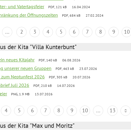
er- und Vatertagsfeier
PDF, 121 kB
16.04.2024
chränkung der Öffnungszeiten
PDF, 684 kB
27.02.2024
...
2
3
4
5
6
7
8
9
10
us der Kita "Villa Kunterbunt"
ein neues Kitajahr
PDF, 140 kB
06.08.2026
tag unserer neuen Gruppen
PDF, 463 kB
23.07.2026
o zum Neptunfest 2026
PDF, 305 kB
20.07.2026
nbrief Juli 2026
PDF, 210 kB
14.07.2026
eier
PNG, 1.9 MB
13.07.2026
4
5
6
7
8
9
10
...
13
us der Kita "Max und Moritz"