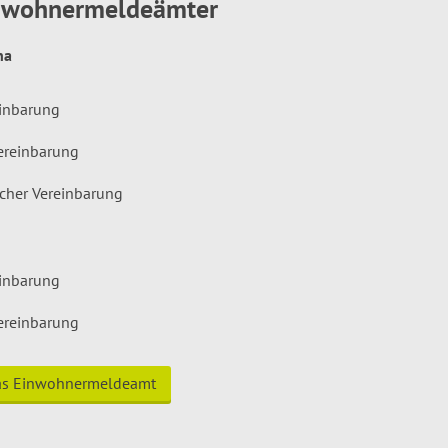
inwohnermeldeämter
hna
einbarung
ereinbarung
icher Vereinbarung
einbarung
ereinbarung
das Einwohnermeldeamt