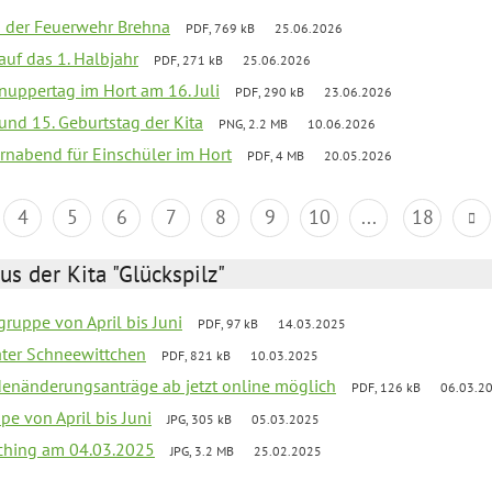
ei der Feuerwehr Brehna
PDF, 769 kB
25.06.2026
 auf das 1. Halbjahr
PDF, 271 kB
25.06.2026
uppertag im Hort am 16. Juli
PDF, 290 kB
23.06.2026
 und 15. Geburtstag der Kita
PNG, 2.2 MB
10.06.2026
rnabend für Einschüler im Hort
PDF, 4 MB
20.05.2026
4
5
6
7
8
9
10
...
18
us der Kita "Glückspilz"
ruppe von April bis Juni
PDF, 97 kB
14.03.2025
eater Schneewittchen
PDF, 821 kB
10.03.2025
denänderungsanträge ab jetzt online möglich
PDF, 126 kB
06.03.2
pe von April bis Juni
JPG, 305 kB
05.03.2025
ching am 04.03.2025
JPG, 3.2 MB
25.02.2025