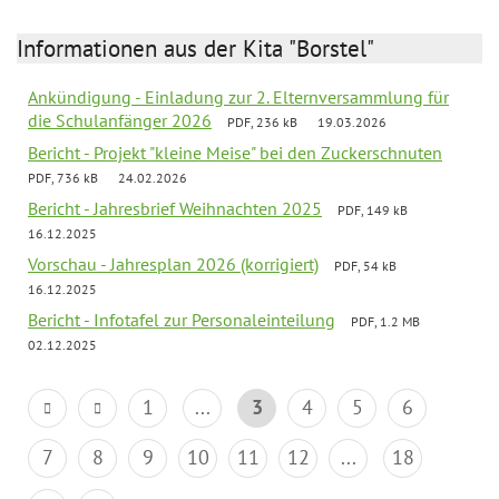
Informationen aus der Kita "Borstel"
Ankündigung - Einladung zur 2. Elternversammlung für
die Schulanfänger 2026
PDF, 236 kB
19.03.2026
Bericht - Projekt "kleine Meise" bei den Zuckerschnuten
PDF, 736 kB
24.02.2026
Bericht - Jahresbrief Weihnachten 2025
PDF, 149 kB
16.12.2025
Vorschau - Jahresplan 2026 (korrigiert)
PDF, 54 kB
16.12.2025
Bericht - Infotafel zur Personaleinteilung
PDF, 1.2 MB
02.12.2025
1
...
3
4
5
6
7
8
9
10
11
12
...
18