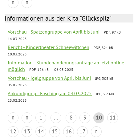
Informationen aus der Kita "Glückspilz"
Vorschau - Spatzengruppe von April bis Juni
PDF, 97 kB
14.03.2025
Bericht - Kindertheater Schneewittchen
PDF, 821 kB
10.03.2025
Information - Stundenänderungsanträge ab jetzt online
möglich
PDF, 126 kB
06.03.2025
Vorschau - Igelgruppe von April bis Juni
JPG, 305 kB
05.03.2025
Ankündigung - Fasching am 04.03.2025
JPG, 3.2 MB
25.02.2025
1
...
8
9
10
11
12
13
14
15
16
17