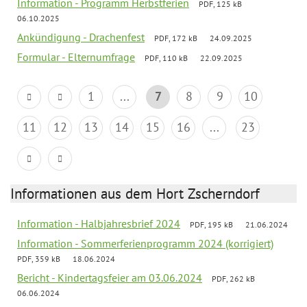
Information - Programm Herbstferien
PDF, 125 kB
06.10.2025
Ankündigung - Drachenfest
PDF, 172 kB
24.09.2025
Formular - Elternumfrage
PDF, 110 kB
22.09.2025
1
...
7
8
9
10
11
12
13
14
15
16
...
23
Informationen aus dem Hort Zscherndorf
Information - Halbjahresbrief 2024
PDF, 195 kB
21.06.2024
Information - Sommerferienprogramm 2024 (korrigiert)
PDF, 359 kB
18.06.2024
Bericht - Kindertagsfeier am 03.06.2024
PDF, 262 kB
06.06.2024