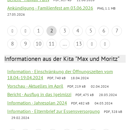
Ankündigung - Familienfest am 03.06.2026
PNG, 1.1 MB
27.05.2026
1
2
3
4
5
6
7
8
9
10
11
...
13
Informationen aus der Kita "Max und Moritz"
Information - Einschränkung der Öffnungszeiten vom
18.04.-19.04.2024
PDF, 740 kB
18.04.2024
Vorschau - Aktuelles im April
PDF, 219 kB
02.04.2024
Bericht - Ausflug in das Igelmizzi
PDF, 475 kB
28.03.2024
Information - Jahresplan 2024
PDF, 482 kB
04.03.2024
Information - Elternbrief zur Essensversorgung
PDF, 328 kB
29.02.2024