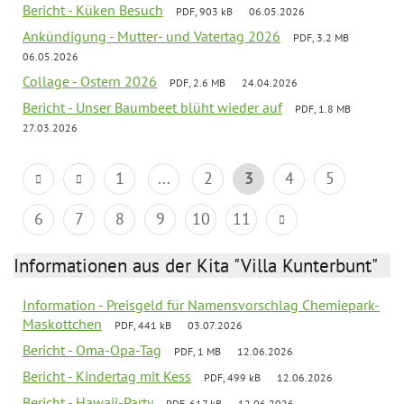
Bericht - Küken Besuch
PDF, 903 kB
06.05.2026
Ankündigung - Mutter- und Vatertag 2026
PDF, 3.2 MB
06.05.2026
Collage - Ostern 2026
PDF, 2.6 MB
24.04.2026
Bericht - Unser Baumbeet blüht wieder auf
PDF, 1.8 MB
27.03.2026
1
...
2
3
4
5
6
7
8
9
10
11
Informationen aus der Kita "Villa Kunterbunt"
Information - Preisgeld für Namensvorschlag Chemiepark-
Maskottchen
PDF, 441 kB
03.07.2026
Bericht - Oma-Opa-Tag
PDF, 1 MB
12.06.2026
Bericht - Kindertag mit Kess
PDF, 499 kB
12.06.2026
Bericht - Hawaii-Party
PDF, 617 kB
12.06.2026