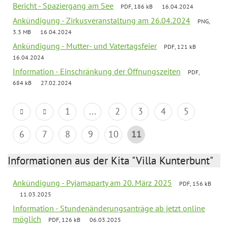
Bericht - Spaziergang am See
PDF, 186 kB
16.04.2024
Ankündigung - Zirkusveranstaltung am 26.04.2024
PNG,
3.3 MB
16.04.2024
Ankündigung - Mutter- und Vatertagsfeier
PDF, 121 kB
16.04.2024
Information - Einschränkung der Öffnungszeiten
PDF,
684 kB
27.02.2024
1
...
2
3
4
5
6
7
8
9
10
11
Informationen aus der Kita "Villa Kunterbunt"
Ankündigung - Pyjamaparty am 20. März 2025
PDF, 156 kB
11.03.2025
Information - Stundenänderungsanträge ab jetzt online
möglich
PDF, 126 kB
06.03.2025