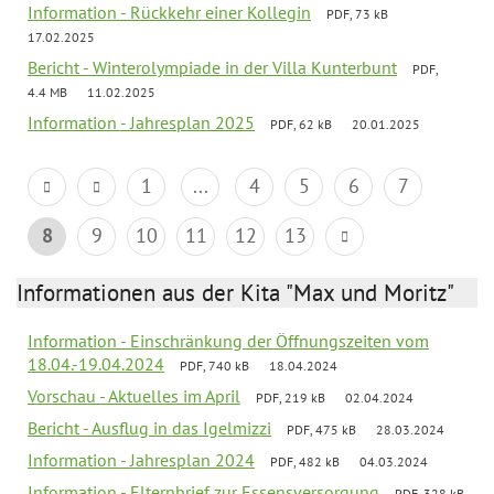
Information - Rückkehr einer Kollegin
PDF, 73 kB
17.02.2025
Bericht - Winterolympiade in der Villa Kunterbunt
PDF,
4.4 MB
11.02.2025
Information - Jahresplan 2025
PDF, 62 kB
20.01.2025
1
...
4
5
6
7
8
9
10
11
12
13
Informationen aus der Kita "Max und Moritz"
Information - Einschränkung der Öffnungszeiten vom
18.04.-19.04.2024
PDF, 740 kB
18.04.2024
Vorschau - Aktuelles im April
PDF, 219 kB
02.04.2024
Bericht - Ausflug in das Igelmizzi
PDF, 475 kB
28.03.2024
Information - Jahresplan 2024
PDF, 482 kB
04.03.2024
Information - Elternbrief zur Essensversorgung
PDF, 328 kB