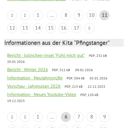
1
...
8
9
10
11
12
13
14
15
16
17
Informationen aus der Kita "Pfingstanger"
Bericht - Jolinchen-Insel "Fühl mich gut"
PDF, 232 kB
20.01.2026
Bericht - Winter 2026
PDF, 312 kB
09.01.2026
Information - Neujahrsgrüße
PDF, 504 kB
05.01.2026
Vorschau - Jahresplan 2026
PDF, 213 kB
22.12.2025
Information - Neues Youtube-Video
PDF, 120 kB
19.12.2025
1
...
6
7
8
9