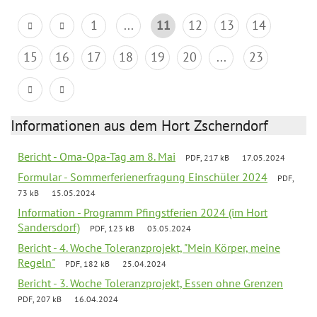
1
...
11
12
13
14
15
16
17
18
19
20
...
23
Informationen aus dem Hort Zscherndorf
Bericht - Oma-Opa-Tag am 8. Mai
PDF, 217 kB
17.05.2024
Formular - Sommerferienerfragung Einschüler 2024
PDF,
73 kB
15.05.2024
Information - Programm Pfingstferien 2024 (im Hort
Sandersdorf)
PDF, 123 kB
03.05.2024
Bericht - 4. Woche Toleranzprojekt, "Mein Körper, meine
Regeln"
PDF, 182 kB
25.04.2024
Bericht - 3. Woche Toleranzprojekt, Essen ohne Grenzen
PDF, 207 kB
16.04.2024