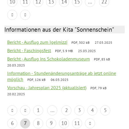
10
11
12
13
14
15
...
22
Informationen aus der Kita "Sonnenschein"
Bericht - Ausflug zum Igelmizzi
PDF, 302 kB
27.03.2025
Bericht - Faschingsfest
PDF, 5.9 MB
25.03.2025
Bericht - Ausflug ins Schokoladenmuseum
PDF, 85 kB
20.03.2025
Information - Stundenänderungsanträge ab jetzt online
möglich
PDF, 126 kB
06.03.2025
Vorschau - Jahresplan 2025 (aktualisiert)
PDF, 79 kB
20.02.2025
1
...
2
3
4
5
6
7
8
9
10
11