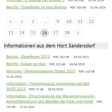
PDF, 423 kB
02.04.2024
Bericht - Osterferien im Hort Brehna
PDF, 706 kB
02.04.2024
1
...
9
10
11
12
13
14
15
16
17
18
Informationen aus dem Hort Sandersdorf
Bericht - Osterferien 2025
PDF, 262 kB
29.04.2025
Bericht - Küken im Hort
PDF, 252 kB
04.04.2025
Vorschau - Ferienprogramm Ostern 2025
PDF, 116 kB
31.03.2025
Information - Frühjahresputz verschoben auf den
28.05.2025
PDF, 72 kB
28.03.2025
Information - Einschränkung der Wasserversorgung -
Aufrechterhaltung des Betriebs der Kitas und Horte
PDF,
707 kB
27.03.2025