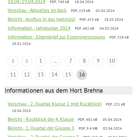
18.04.-19.04.2024
PDF, 740 kB
18.04.2024
Vorschau - Aktuelles im April
PDF, 219 kB
02.04.2024
Bericht - Ausflug in das Igelmizzi
PDF, 475 kB
28.03.2024
Information - Jahresplan 2024
PDF, 482 kB
04.03.2024
Information - Elternbrief zur Essensversorgung
PDF, 328 kB
29.02.2024
1
...
7
8
9
10
11
12
13
14
15
16
Informationen aus dem Hort Brehna
Vorschau - 2. Quartal Klasse 2 (mit Rückblick)
PDF, 221 kB
18.04.2024
Bericht - Rückblick der 4. Klasse
PDF, 401 kB
05.04.2024
Bericht - 1. Quartal der Gruppe 3
PDF, 9.4 MB
02.04.2024
Vorschau - 2. Quartal der Gruppe 3