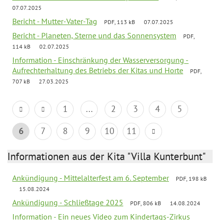
07.07.2025
Bericht - Mutter-Vater-Tag
PDF, 113 kB
07.07.2025
Bericht - Planeten, Sterne und das Sonnensystem
PDF,
114 kB
02.07.2025
Information - Einschränkung der Wasserversorgung -
Aufrechterhaltung des Betriebs der Kitas und Horte
PDF,
707 kB
27.03.2025
1
...
2
3
4
5
6
7
8
9
10
11
Informationen aus der Kita "Villa Kunterbunt"
Ankündigung - Mittelalterfest am 6. September
PDF, 198 kB
15.08.2024
Ankündigung - Schließtage 2025
PDF, 806 kB
14.08.2024
Information - Ein neues Video zum Kindertags-Zirkus