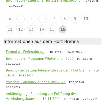
Information - Elternbrief zur Essensversorgung
PDF, 328 kB
29.02.2024
1
...
7
8
9
10
11
12
13
14
15
16
Informationen aus dem Hort Brehna
Formular - Ferienabfrage
PDF, 121 kB
06.02.2025
Information - Programm Winterferien 2025
PDF, 616 kB
16.01.2025
Bericht - Grüße zum Jahresende aus dem Hort Brehna
PDF,
435 kB
10.12.2024
Vorschau - Ausblick auf das Jahr 2025
PDF, 353 kB
10.12.2024
Ankündigung - Einladung zur Eröffnung des
Verbindungsbaues am 15.11.2024
PDF, 168 kB
29.10.2024