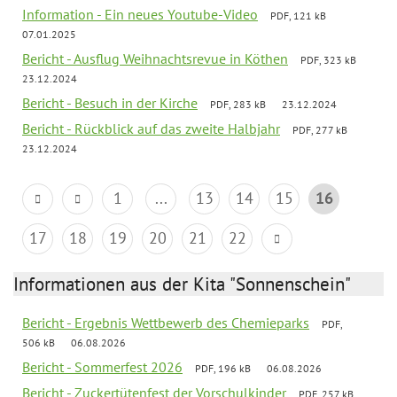
Information - Ein neues Youtube-Video
PDF, 121 kB
07.01.2025
Bericht - Ausflug Weihnachtsrevue in Köthen
PDF, 323 kB
23.12.2024
Bericht - Besuch in der Kirche
PDF, 283 kB
23.12.2024
Bericht - Rückblick auf das zweite Halbjahr
PDF, 277 kB
23.12.2024
1
...
13
14
15
16
17
18
19
20
21
22
Informationen aus der Kita "Sonnenschein"
Bericht - Ergebnis Wettbewerb des Chemieparks
PDF,
506 kB
06.08.2026
Bericht - Sommerfest 2026
PDF, 196 kB
06.08.2026
Bericht - Zuckertütenfest der Vorschulkinder
PDF, 257 kB