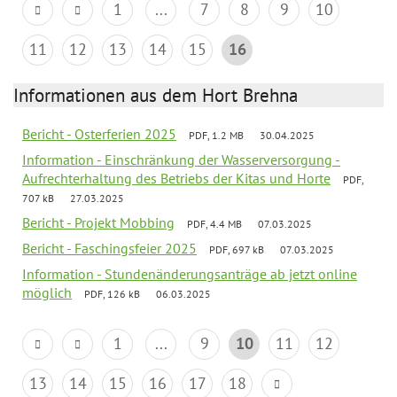
1
...
7
8
9
10
11
12
13
14
15
16
Informationen aus dem Hort Brehna
Bericht - Osterferien 2025
PDF, 1.2 MB
30.04.2025
Information - Einschränkung der Wasserversorgung -
Aufrechterhaltung des Betriebs der Kitas und Horte
PDF,
707 kB
27.03.2025
Bericht - Projekt Mobbing
PDF, 4.4 MB
07.03.2025
Bericht - Faschingsfeier 2025
PDF, 697 kB
07.03.2025
Information - Stundenänderungsanträge ab jetzt online
möglich
PDF, 126 kB
06.03.2025
1
...
9
10
11
12
13
14
15
16
17
18