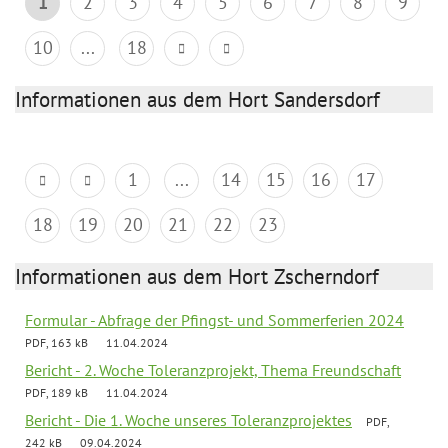
1
2
3
4
5
6
7
8
9
10
...
18
Informationen aus dem Hort Sandersdorf
1
...
14
15
16
17
18
19
20
21
22
23
Informationen aus dem Hort Zscherndorf
Formular - Abfrage der Pfingst- und Sommerferien 2024
PDF, 163 kB
11.04.2024
Bericht - 2. Woche Toleranzprojekt, Thema Freundschaft
PDF, 189 kB
11.04.2024
Bericht - Die 1. Woche unseres Toleranzprojektes
PDF,
242 kB
09.04.2024