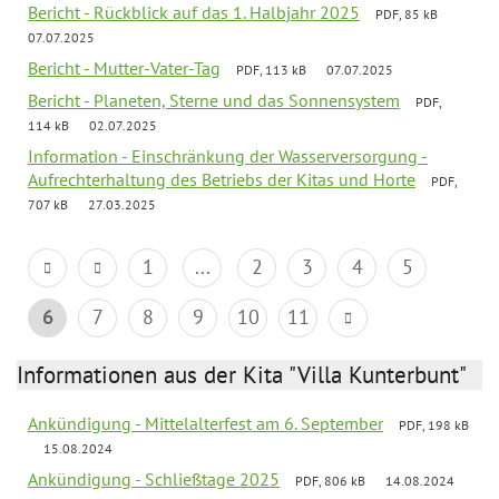
Bericht - Rückblick auf das 1. Halbjahr 2025
PDF, 85 kB
07.07.2025
Bericht - Mutter-Vater-Tag
PDF, 113 kB
07.07.2025
Bericht - Planeten, Sterne und das Sonnensystem
PDF,
114 kB
02.07.2025
Information - Einschränkung der Wasserversorgung -
Aufrechterhaltung des Betriebs der Kitas und Horte
PDF,
707 kB
27.03.2025
1
...
2
3
4
5
6
7
8
9
10
11
Informationen aus der Kita "Villa Kunterbunt"
Ankündigung - Mittelalterfest am 6. September
PDF, 198 kB
15.08.2024
Ankündigung - Schließtage 2025
PDF, 806 kB
14.08.2024