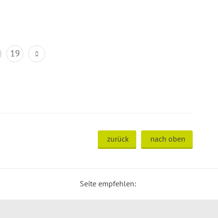
19
zurück
nach oben
Seite empfehlen: