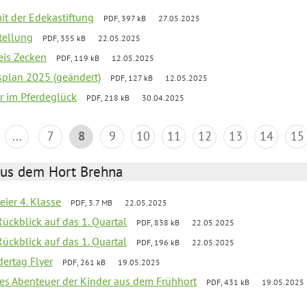
mit der Edekastiftung
PDF, 397 kB
27.05.2025
stellung
PDF, 355 kB
22.05.2025
eis Zecken
PDF, 119 kB
12.05.2025
esplan 2025 (geändert)
PDF, 127 kB
12.05.2025
er im Pferdeglück
PDF, 218 kB
30.04.2025
...
7
8
9
10
11
12
13
14
15
aus dem Hort Brehna
eier 4. Klasse
PDF, 3.7 MB
22.05.2025
Rückblick auf das 1. Quartal
PDF, 838 kB
22.05.2025
Rückblick auf das 1. Quartal
PDF, 196 kB
22.05.2025
ertag Flyer
PDF, 261 kB
19.05.2025
ives Abenteuer der Kinder aus dem Frühhort
PDF, 431 kB
19.05.2025