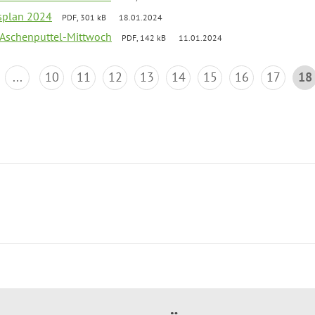
esplan 2024
PDF, 301 kB
18.01.2024
 Aschenputtel-Mittwoch
PDF, 142 kB
11.01.2024
...
10
11
12
13
14
15
16
17
18