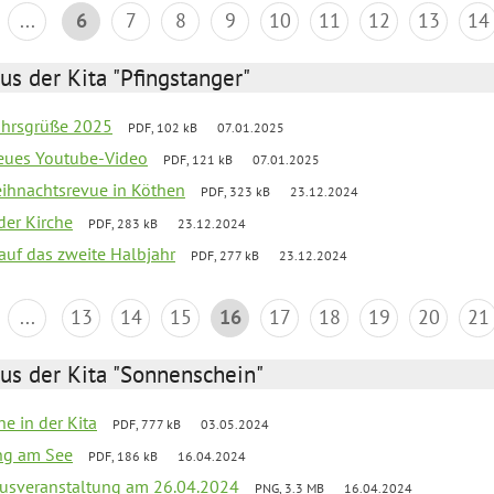
...
6
7
8
9
10
11
12
13
14
us der Kita "Pfingstanger"
ahrsgrüße 2025
PDF, 102 kB
07.01.2025
neues Youtube-Video
PDF, 121 kB
07.01.2025
Weihnachtsrevue in Köthen
PDF, 323 kB
23.12.2024
der Kirche
PDF, 283 kB
23.12.2024
 auf das zweite Halbjahr
PDF, 277 kB
23.12.2024
...
13
14
15
16
17
18
19
20
21
us der Kita "Sonnenschein"
he in der Kita
PDF, 777 kB
03.05.2024
ang am See
PDF, 186 kB
16.04.2024
kusveranstaltung am 26.04.2024
PNG, 3.3 MB
16.04.2024