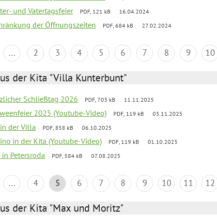
er- und Vatertagsfeier
PDF, 121 kB
16.04.2024
chränkung der Öffnungszeiten
PDF, 684 kB
27.02.2024
...
2
3
4
5
6
7
8
9
10
us der Kita "Villa Kunterbunt"
tzlicher Schließtag 2026
PDF, 703 kB
11.11.2025
oweenfeier 2025 (Youtube-Video)
PDF, 119 kB
03.11.2025
in der Villa
PDF, 858 kB
06.10.2025
ino in der Kita (Youtube-Video)
PDF, 119 kB
01.10.2025
 in Petersroda
PDF, 584 kB
07.08.2025
...
4
5
6
7
8
9
10
11
12
us der Kita "Max und Moritz"