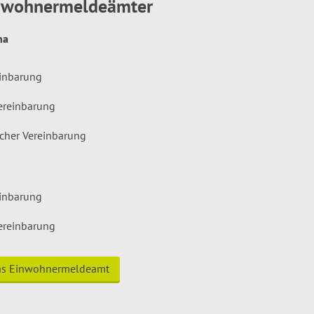
inwohnermeldeämter
hna
einbarung
ereinbarung
icher Vereinbarung
einbarung
ereinbarung
das Einwohnermeldeamt