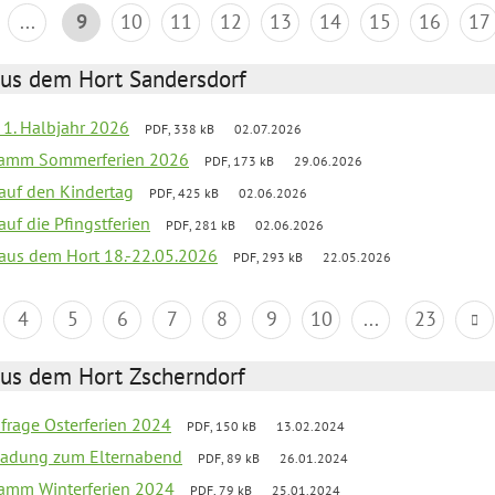
...
9
10
11
12
13
14
15
16
17
aus dem Hort Sandersdorf
f 1. Halbjahr 2026
PDF, 338 kB
02.07.2026
gramm Sommerferien 2026
PDF, 173 kB
29.06.2026
 auf den Kindertag
PDF, 425 kB
02.06.2026
auf die Pfingstferien
PDF, 281 kB
02.06.2026
k aus dem Hort 18.-22.05.2026
PDF, 293 kB
22.05.2026
4
5
6
7
8
9
10
...
23
aus dem Hort Zscherndorf
bfrage Osterferien 2024
PDF, 150 kB
13.02.2024
ladung zum Elternabend
PDF, 89 kB
26.01.2024
ramm Winterferien 2024
PDF, 79 kB
25.01.2024