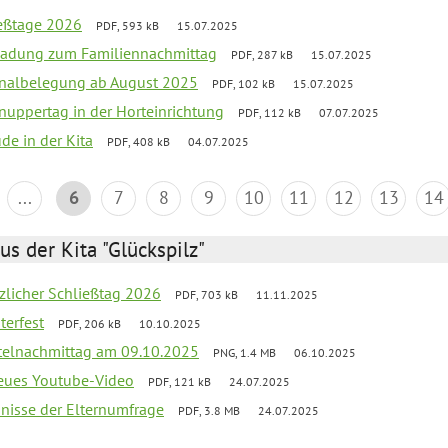
ießtage 2026
PDF, 593 kB
15.07.2025
ladung zum Familiennachmittag
PDF, 287 kB
15.07.2025
onalbelegung ab August 2025
PDF, 102 kB
15.07.2025
uppertag in der Horteinrichtung
PDF, 112 kB
07.07.2025
ude in der Kita
PDF, 408 kB
04.07.2025
...
6
7
8
9
10
11
12
13
14
us der Kita "Glückspilz"
tzlicher Schließtag 2026
PDF, 703 kB
11.11.2025
terfest
PDF, 206 kB
10.10.2025
telnachmittag am 09.10.2025
PNG, 1.4 MB
06.10.2025
neues Youtube-Video
PDF, 121 kB
24.07.2025
bnisse der Elternumfrage
PDF, 3.8 MB
24.07.2025