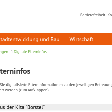
Barrierefreiheit
Ko
Stadtentwicklung und Bau
Wirtschaft
ungen
Digitale Elterninfos
lterninfos
ie digitalisierte Elterninformationen zu den jeweiligen Betreuun
iert werden (zum Aufklappen).
us der Kita "Borstel"