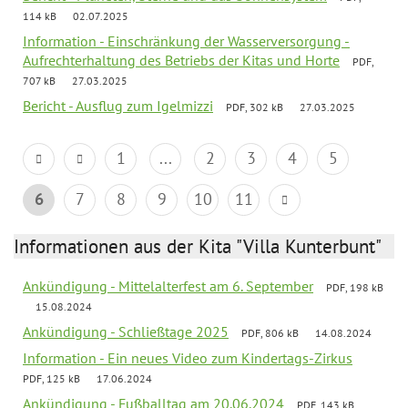
114 kB
02.07.2025
Information - Einschränkung der Wasserversorgung -
Aufrechterhaltung des Betriebs der Kitas und Horte
PDF,
707 kB
27.03.2025
Bericht - Ausflug zum Igelmizzi
PDF, 302 kB
27.03.2025
1
...
2
3
4
5
6
7
8
9
10
11
Informationen aus der Kita "Villa Kunterbunt"
Ankündigung - Mittelalterfest am 6. September
PDF, 198 kB
15.08.2024
Ankündigung - Schließtage 2025
PDF, 806 kB
14.08.2024
Information - Ein neues Video zum Kindertags-Zirkus
PDF, 125 kB
17.06.2024
Ankündigung - Fußballtag am 20.06.2024
PDF, 143 kB