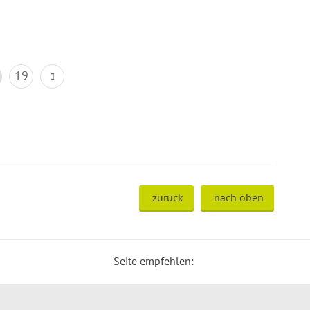
19
zurück
nach oben
Seite empfehlen: