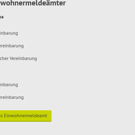
inwohnermeldeämter
hna
einbarung
ereinbarung
icher Vereinbarung
einbarung
ereinbarung
das Einwohnermeldeamt