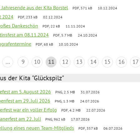
 Jahresende aus der Kita Borstel
PDF, 571 kB
10.12.2024
st 2024
PDF, 233 kB
02.12.2024
großes Dankeschön
PDF, 22 kB
11.11.2024
tinsfest am 08.11.2024
PDF, 5.7 MB
24.10.2024
ografentermine
PDF, 68 kB
10.10.2024
...
9
10
11
12
13
14
15
16
17
us der Kita "Glückspilz"
efest am 5. August 2026
PNG, 2.5 MB
31.07.2026
enfest am 29. Juli 2026
PNG, 1.3 MB
24.07.2026
erfest war ein voller Erfolg
PDF, 4.2 MB
22.07.2026
nerfest am 22. Juli
PNG, 962 kB
17.07.2026
tellung eines neuen Team-Mitglieds
PDF, 357 kB
06.07.2026