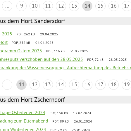
...
9
10
11
12
13
14
15
16
17
aus dem Hort Sandersdorf
en 2025
PDF, 262 kB
29.04.2025
Hort
PDF, 252 kB
04.04.2025
programm Ostern 2025
PDF, 116 kB
31.03.2025
jahresputz verschoben auf den 28.05.2025
PDF, 72 kB
28.03.2025
chränkung der Wasserversorgung - Aufrechterhaltung des Betriebs 
...
11
12
13
14
15
16
17
18
19
aus dem Hort Zscherndorf
bfrage Osterferien 2024
PDF, 150 kB
13.02.2024
ladung zum Elternabend
PDF, 89 kB
26.01.2024
ramm Winterferien 2024
PDF, 79 kB
25.01.2024