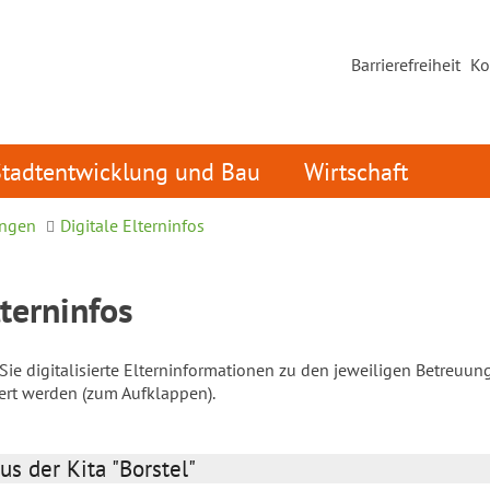
Barrierefreiheit
Ko
Stadtentwicklung und Bau
Wirtschaft
ungen
Digitale Elterninfos
lterninfos
ie digitalisierte Elterninformationen zu den jeweiligen Betreuun
iert werden (zum Aufklappen).
us der Kita "Borstel"