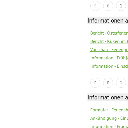
1
Informationen 
Bericht - Osterferi
Bericht - Küken im 
Vorschau - Ferien
Information - Früh
Information - Eins
1
Informationen 
Formular - Feriena
Ankündigung - Ein
Information - Prog