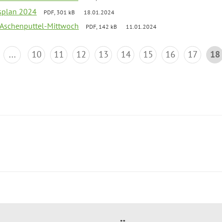
esplan 2024
PDF, 301 kB
18.01.2024
 Aschenputtel-Mittwoch
PDF, 142 kB
11.01.2024
...
10
11
12
13
14
15
16
17
18