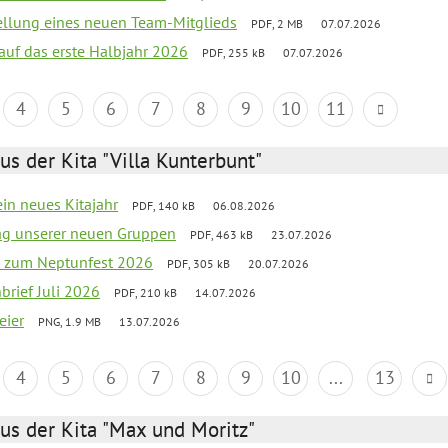
tellung eines neuen Team-Mitglieds
PDF, 2 MB
07.07.2026
 auf das erste Halbjahr 2026
PDF, 255 kB
07.07.2026
4
5
6
7
8
9
10
11
us der Kita "Villa Kunterbunt"
ein neues Kitajahr
PDF, 140 kB
06.08.2026
tag unserer neuen Gruppen
PDF, 463 kB
23.07.2026
o zum Neptunfest 2026
PDF, 305 kB
20.07.2026
nbrief Juli 2026
PDF, 210 kB
14.07.2026
eier
PNG, 1.9 MB
13.07.2026
4
5
6
7
8
9
10
...
13
us der Kita "Max und Moritz"