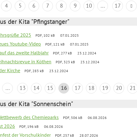
4
5
6
7
8
9
10
...
17
us der Kita "Pfingstanger"
ahrsgrüße 2025
PDF, 102 kB
07.01.2025
neues Youtube-Video
PDF, 121 kB
07.01.2025
 auf das zweite Halbjahr
PDF, 277 kB
23.12.2024
Weihnachtsrevue in Köthen
PDF, 323 kB
23.12.2024
der Kirche
PDF, 283 kB
23.12.2024
...
13
14
15
16
17
18
19
20
21
us der Kita "Sonnenschein"
 Wettbewerb des Chemieparks
PDF, 506 kB
06.08.2026
st 2026
PDF, 196 kB
06.08.2026
enfest der Vorschulkinder
PDF, 257 kB
28.07.2026