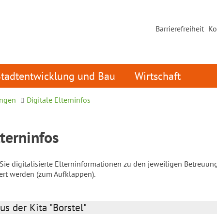
Barrierefreiheit
Ko
Stadtentwicklung und Bau
Wirtschaft
ungen
Digitale Elterninfos
lterninfos
ie digitalisierte Elterninformationen zu den jeweiligen Betreuun
iert werden (zum Aufklappen).
us der Kita "Borstel"