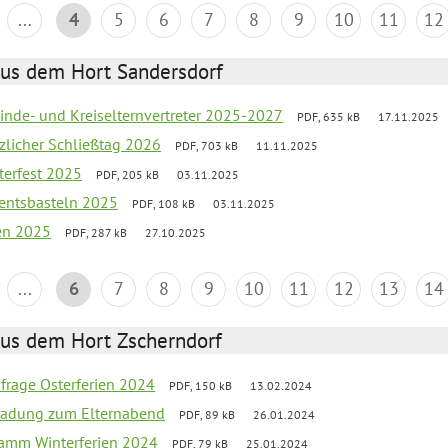
...
4
5
6
7
8
9
10
11
12
aus dem Hort Sandersdorf
inde- und Kreiselternvertreter 2025-2027
PDF, 635 kB
17.11.2025
tzlicher Schließtag 2026
PDF, 703 kB
11.11.2025
terfest 2025
PDF, 205 kB
03.11.2025
entsbasteln 2025
PDF, 108 kB
03.11.2025
ien 2025
PDF, 287 kB
27.10.2025
...
6
7
8
9
10
11
12
13
14
aus dem Hort Zscherndorf
bfrage Osterferien 2024
PDF, 150 kB
13.02.2024
ladung zum Elternabend
PDF, 89 kB
26.01.2024
ramm Winterferien 2024
PDF, 79 kB
25.01.2024