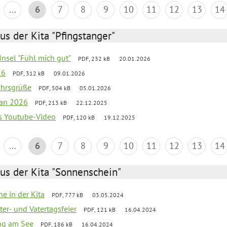
...
6
7
8
9
10
11
12
13
14
us der Kita "Pfingstanger"
-Insel "Fühl mich gut"
PDF, 232 kB
20.01.2026
26
PDF, 312 kB
09.01.2026
ahrsgrüße
PDF, 504 kB
05.01.2026
lan 2026
PDF, 213 kB
22.12.2025
s Youtube-Video
PDF, 120 kB
19.12.2025
...
6
7
8
9
10
11
12
13
14
us der Kita "Sonnenschein"
he in der Kita
PDF, 777 kB
03.05.2024
er- und Vatertagsfeier
PDF, 121 kB
16.04.2024
ang am See
PDF, 186 kB
16.04.2024