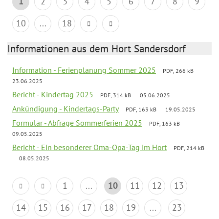
1
2
3
4
5
6
7
8
9
10
...
18
Informationen aus dem Hort Sandersdorf
Information - Ferienplanung Sommer 2025
PDF, 266 kB
23.06.2025
Bericht - Kindertag 2025
PDF, 314 kB
05.06.2025
Ankündigung - Kindertags-Party
PDF, 163 kB
19.05.2025
Formular - Abfrage Sommerferien 2025
PDF, 163 kB
09.05.2025
Bericht - Ein besonderer Oma-Opa-Tag im Hort
PDF, 214 kB
08.05.2025
1
...
10
11
12
13
14
15
16
17
18
19
...
23