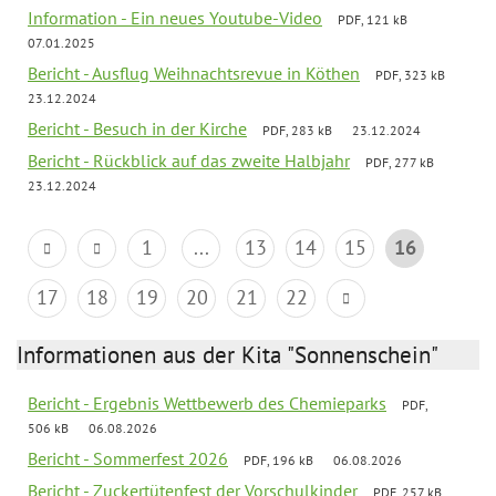
Information - Ein neues Youtube-Video
PDF, 121 kB
07.01.2025
Bericht - Ausflug Weihnachtsrevue in Köthen
PDF, 323 kB
23.12.2024
Bericht - Besuch in der Kirche
PDF, 283 kB
23.12.2024
Bericht - Rückblick auf das zweite Halbjahr
PDF, 277 kB
23.12.2024
1
...
13
14
15
16
17
18
19
20
21
22
Informationen aus der Kita "Sonnenschein"
Bericht - Ergebnis Wettbewerb des Chemieparks
PDF,
506 kB
06.08.2026
Bericht - Sommerfest 2026
PDF, 196 kB
06.08.2026
Bericht - Zuckertütenfest der Vorschulkinder
PDF, 257 kB