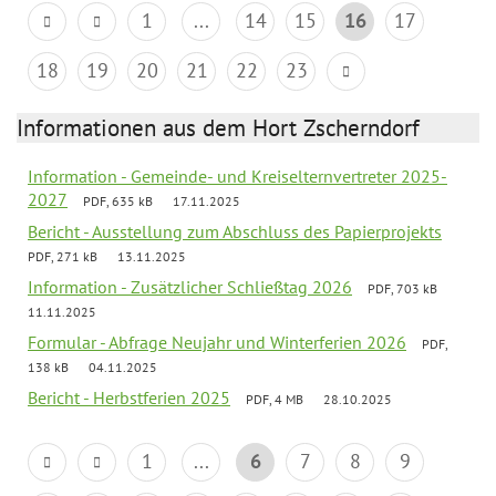
1
...
14
15
16
17
18
19
20
21
22
23
Informationen aus dem Hort Zscherndorf
Information - Gemeinde- und Kreiselternvertreter 2025-
2027
PDF, 635 kB
17.11.2025
Bericht - Ausstellung zum Abschluss des Papierprojekts
PDF, 271 kB
13.11.2025
Information - Zusätzlicher Schließtag 2026
PDF, 703 kB
11.11.2025
Formular - Abfrage Neujahr und Winterferien 2026
PDF,
138 kB
04.11.2025
Bericht - Herbstferien 2025
PDF, 4 MB
28.10.2025
1
...
6
7
8
9