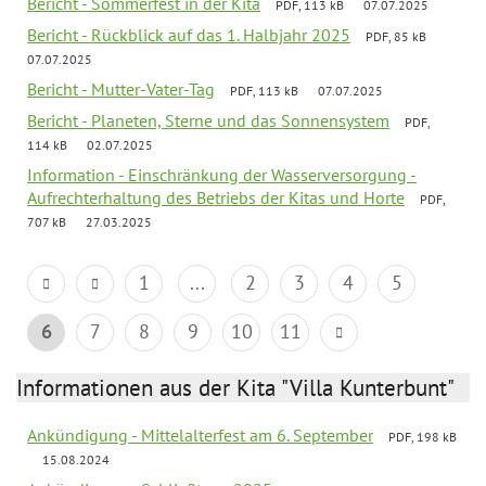
Bericht - Sommerfest in der Kita
PDF, 113 kB
07.07.2025
Bericht - Rückblick auf das 1. Halbjahr 2025
PDF, 85 kB
07.07.2025
Bericht - Mutter-Vater-Tag
PDF, 113 kB
07.07.2025
Bericht - Planeten, Sterne und das Sonnensystem
PDF,
114 kB
02.07.2025
Information - Einschränkung der Wasserversorgung -
Aufrechterhaltung des Betriebs der Kitas und Horte
PDF,
707 kB
27.03.2025
1
...
2
3
4
5
6
7
8
9
10
11
Informationen aus der Kita "Villa Kunterbunt"
Ankündigung - Mittelalterfest am 6. September
PDF, 198 kB
15.08.2024