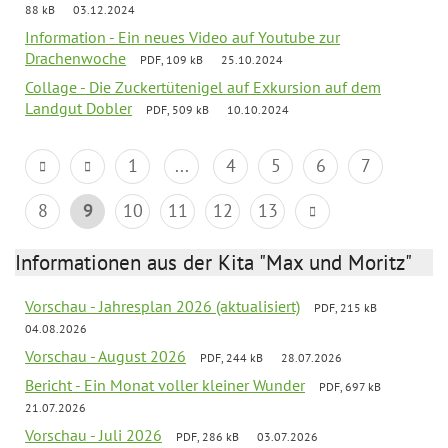
88 kB
03.12.2024
Information - Ein neues Video auf Youtube zur
Drachenwoche
PDF, 109 kB
25.10.2024
Collage - Die Zuckertütenigel auf Exkursion auf dem
Landgut Dobler
PDF, 509 kB
10.10.2024
1
...
4
5
6
7
8
9
10
11
12
13
Informationen aus der Kita "Max und Moritz"
Vorschau - Jahresplan 2026 (aktualisiert)
PDF, 215 kB
04.08.2026
Vorschau - August 2026
PDF, 244 kB
28.07.2026
Bericht - Ein Monat voller kleiner Wunder
PDF, 697 kB
21.07.2026
Vorschau - Juli 2026
PDF, 286 kB
03.07.2026