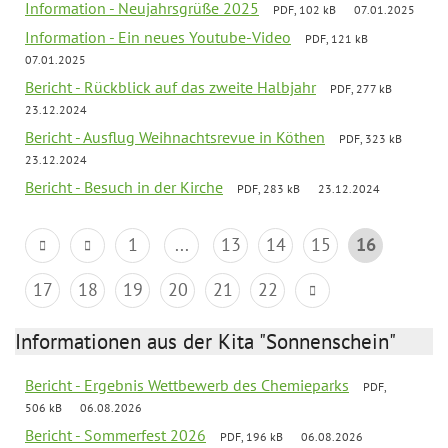
Information - Neujahrsgrüße 2025
PDF, 102 kB
07.01.2025
Information - Ein neues Youtube-Video
PDF, 121 kB
07.01.2025
Bericht - Rückblick auf das zweite Halbjahr
PDF, 277 kB
23.12.2024
Bericht - Ausflug Weihnachtsrevue in Köthen
PDF, 323 kB
23.12.2024
Bericht - Besuch in der Kirche
PDF, 283 kB
23.12.2024
1
...
13
14
15
16
17
18
19
20
21
22
Informationen aus der Kita "Sonnenschein"
Bericht - Ergebnis Wettbewerb des Chemieparks
PDF,
506 kB
06.08.2026
Bericht - Sommerfest 2026
PDF, 196 kB
06.08.2026