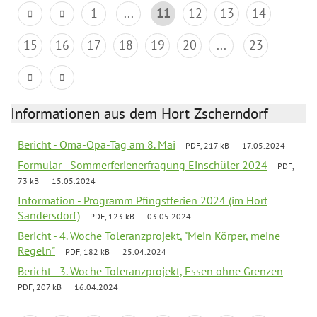
1
...
11
12
13
14
15
16
17
18
19
20
...
23
Informationen aus dem Hort Zscherndorf
Bericht - Oma-Opa-Tag am 8. Mai
PDF, 217 kB
17.05.2024
Formular - Sommerferienerfragung Einschüler 2024
PDF,
73 kB
15.05.2024
Information - Programm Pfingstferien 2024 (im Hort
Sandersdorf)
PDF, 123 kB
03.05.2024
Bericht - 4. Woche Toleranzprojekt, "Mein Körper, meine
Regeln"
PDF, 182 kB
25.04.2024
Bericht - 3. Woche Toleranzprojekt, Essen ohne Grenzen
PDF, 207 kB
16.04.2024