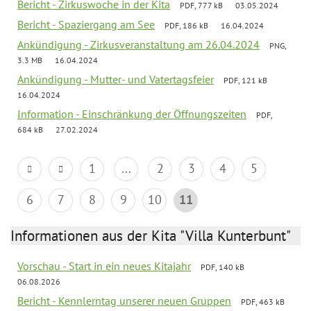
Bericht - Zirkuswoche in der Kita
PDF, 777 kB
03.05.2024
Bericht - Spaziergang am See
PDF, 186 kB
16.04.2024
Ankündigung - Zirkusveranstaltung am 26.04.2024
PNG,
3.3 MB
16.04.2024
Ankündigung - Mutter- und Vatertagsfeier
PDF, 121 kB
16.04.2024
Information - Einschränkung der Öffnungszeiten
PDF,
684 kB
27.02.2024
1
...
2
3
4
5
6
7
8
9
10
11
Informationen aus der Kita "Villa Kunterbunt"
Vorschau - Start in ein neues Kitajahr
PDF, 140 kB
06.08.2026
Bericht - Kennlerntag unserer neuen Gruppen
PDF, 463 kB